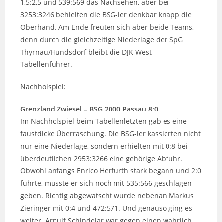
1,5:2,5 und 539:569 das Nachsehen, aber bei
3253:3246 behielten die BSG-ler denkbar knapp die
Oberhand. Am Ende freuten sich aber beide Teams,
denn durch die gleichzeitige Niederlage der SpG
Thyrnau/Hundsdorf bleibt die DJK West
Tabellenführer.
Nachholspiel:
Grenzland Zwiesel – BSG 2000 Passau 8:0
Im Nachholspiel beim Tabellenletzten gab es eine
faustdicke Überraschung. Die BSG-ler kassierten nicht
nur eine Niederlage, sondern erhielten mit 0:8 bei
überdeutlichen 2953:3266 eine gehörige Abfuhr.
Obwohl anfangs Enrico Herfurth stark begann und 2:0
führte, musste er sich noch mit 535:566 geschlagen
geben. Richtig abgewatscht wurde nebenan Markus
Zieringer mit 0:4 und 472:571. Und genauso ging es
weiter. Arnulf Schindelar war gegen einen wahrlich