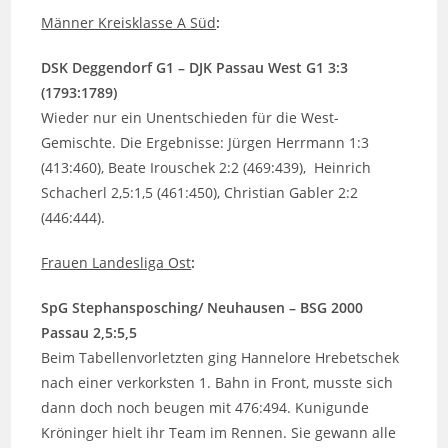
Männer Kreisklasse A Süd
:
DSK Deggendorf G1 – DJK Passau West G1 3:3
(1793:1789)
Wieder nur ein Unentschieden für die West-
Gemischte. Die Ergebnisse: Jürgen Herrmann 1:3
(413:460), Beate Irouschek 2:2 (469:439), Heinrich
Schacherl 2,5:1,5 (461:450), Christian Gabler 2:2
(446:444).
Frauen Landesliga Ost
:
SpG Stephansposching/ Neuhausen – BSG 2000
Passau 2,5:5,5
Beim Tabellenvorletzten ging Hannelore Hrebetschek
nach einer verkorksten 1. Bahn in Front, musste sich
dann doch noch beugen mit 476:494. Kunigunde
Kröninger hielt ihr Team im Rennen. Sie gewann alle