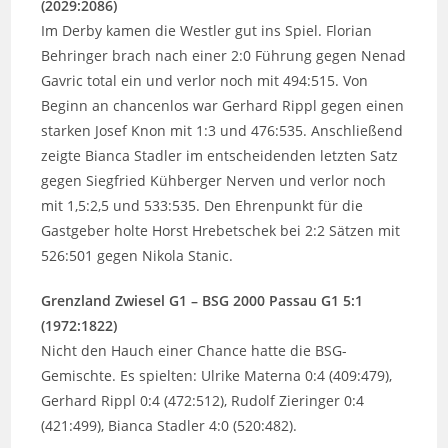
(2029:2086)
Im Derby kamen die Westler gut ins Spiel. Florian
Behringer brach nach einer 2:0 Führung gegen Nenad
Gavric total ein und verlor noch mit 494:515. Von
Beginn an chancenlos war Gerhard Rippl gegen einen
starken Josef Knon mit 1:3 und 476:535. Anschließend
zeigte Bianca Stadler im entscheidenden letzten Satz
gegen Siegfried Kühberger Nerven und verlor noch
mit 1,5:2,5 und 533:535. Den Ehrenpunkt für die
Gastgeber holte Horst Hrebetschek bei 2:2 Sätzen mit
526:501 gegen Nikola Stanic.
Grenzland Zwiesel G1 – BSG 2000 Passau G1 5:1
(1972:1822)
Nicht den Hauch einer Chance hatte die BSG-
Gemischte. Es spielten: Ulrike Materna 0:4 (409:479),
Gerhard Rippl 0:4 (472:512), Rudolf Zieringer 0:4
(421:499), Bianca Stadler 4:0 (520:482).