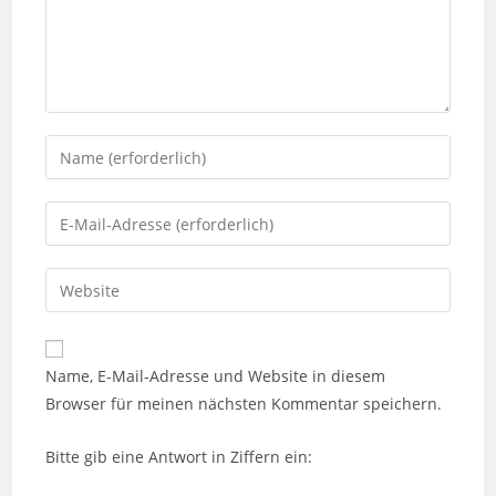
Gib
deinen
Namen
Gib
oder
deine
Benutzernamen
E-
Gib
zum
Mail-
deine
Kommentieren
Adresse
Website-
ein
zum
URL
Name, E-Mail-Adresse und Website in diesem
Kommentieren
ein
Browser für meinen nächsten Kommentar speichern.
ein
(optional)
Bitte gib eine Antwort in Ziffern ein: