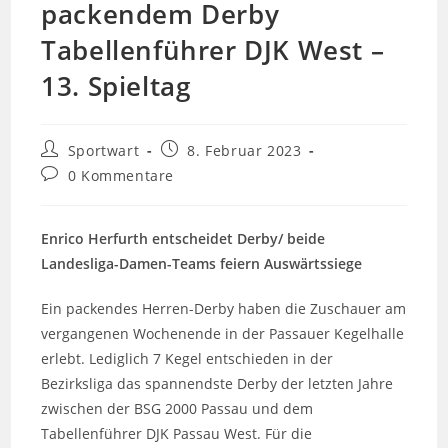
packendem Derby
Tabellenführer DJK West –
13. Spieltag
Beitrags-
Beitrag
Sportwart
8. Februar 2023
Autor:
veröffentlicht:
Beitrags-
0 Kommentare
Kommentare:
Enrico Herfurth entscheidet Derby/ beide
Landesliga-Damen-Teams feiern Auswärtssiege
Ein packendes Herren-Derby haben die Zuschauer am
vergangenen Wochenende in der Passauer Kegelhalle
erlebt. Lediglich 7 Kegel entschieden in der
Bezirksliga das spannendste Derby der letzten Jahre
zwischen der BSG 2000 Passau und dem
Tabellenführer DJK Passau West. Für die