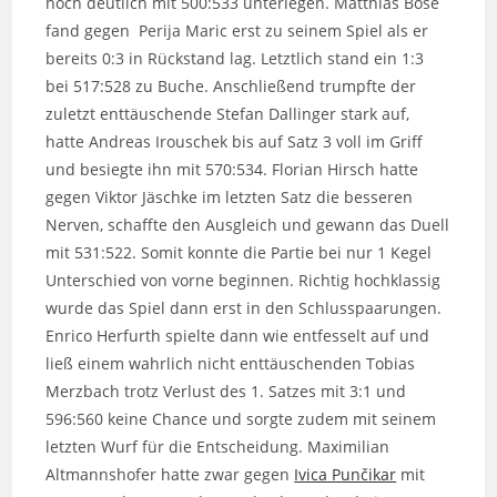
noch deutlich mit 500:533 unterlegen. Matthias Böse
fand gegen Perija Maric erst zu seinem Spiel als er
bereits 0:3 in Rückstand lag. Letztlich stand ein 1:3
bei 517:528 zu Buche. Anschließend trumpfte der
zuletzt enttäuschende Stefan Dallinger stark auf,
hatte Andreas Irouschek bis auf Satz 3 voll im Griff
und besiegte ihn mit 570:534. Florian Hirsch hatte
gegen Viktor Jäschke im letzten Satz die besseren
Nerven, schaffte den Ausgleich und gewann das Duell
mit 531:522. Somit konnte die Partie bei nur 1 Kegel
Unterschied von vorne beginnen. Richtig hochklassig
wurde das Spiel dann erst in den Schlusspaarungen.
Enrico Herfurth spielte dann wie entfesselt auf und
ließ einem wahrlich nicht enttäuschenden Tobias
Merzbach trotz Verlust des 1. Satzes mit 3:1 und
596:560 keine Chance und sorgte zudem mit seinem
letzten Wurf für die Entscheidung. Maximilian
Altmannshofer hatte zwar gegen
Ivica Punčikar
mit