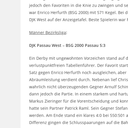
jedoch den Favoriten in die Knie zu zwingen und sei
war Enrico Herfurth (BSG 2000) mit 571 Kegel. Bei 
DJK West auf der Anzeigetafel. Beste Spielerin war 
Männer Bezirksliga
:
DJK Passau West – BSG 2000 Passau 5:3
Ein Derby mit ungewohnten Vorzeichen stand auf d
verlustpunktfreien Tabellenführer. Der Favorit sta
Satz gegen Enrico Herfurth noch ausgleichen, aber 
Abräumleistung verdient durch. Nebenan lief Chri
wahrlich nicht überzeugenden Gegner Arnulf Schin
dann jedoch die Partie. In einem starkem und hart
Markus Zieringer für die Vorentscheidung und konn
hatte sein Partner Patrick Raml. Sein Gegner Stefa
werden. Am Ende stand ein klares 4:0 bei 550:501 
Differenz gingen die Schlusspaarungen auf die Ba