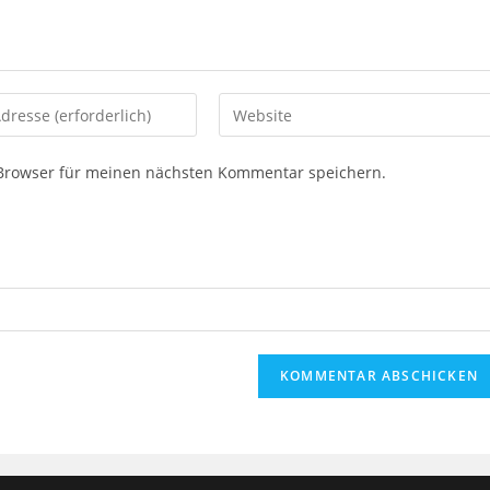
Gib
deine
Website-
 Browser für meinen nächsten Kommentar speichern.
URL
ein
(optional)
eren