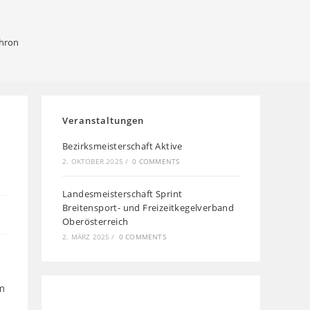
Thron
Veranstaltungen
Bezirksmeisterschaft Aktive
2. OKTOBER 2025
/
0 COMMENTS
Landesmeisterschaft Sprint
Breitensport- und Freizeitkegelverband
Oberösterreich
2. MÄRZ 2025
/
0 COMMENTS
m