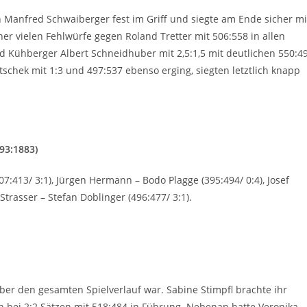
n Manfred Schwaiberger fest im Griff und siegte am Ende sicher mi
er vielen Fehlwürfe gegen Roland Tretter mit 506:558 in allen
ed Kühberger Albert Schneidhuber mit 2,5:1,5 mit deutlichen 550:4
tschek mit 1:3 und 497:537 ebenso erging, siegten letztlich knapp
93:1883)
07:413/ 3:1), Jürgen Hermann – Bodo Plagge (395:494/ 0:4), Josef
Strasser – Stefan Doblinger (496:477/ 3:1).
über den gesamten Spielverlauf war. Sabine Stimpfl brachte ihr
 bei 2:2 Sätzen mit 518:484 in Führung. Nebenan hatte Veronika