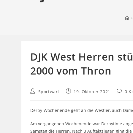
>
DJK West Herren stü
2000 vom Thron
Beitrags-
Beitrag
Beitrag
Sportwart
19. Oktober 2021
0 K
Autor:
veröffentlicht:
Kommen
Derby-Wochenende geht an die Westler, auch Dame
Am vergangenen Wochenende war Derbytime angesa
Samstag die Herren. Nach 3 Auftaktsiegen ging die B