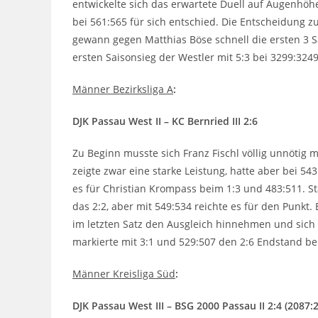
entwickelte sich das erwartete Duell auf Augenhöhe, 
bei 561:565 für sich entschied. Die Entscheidung z
gewann gegen Matthias Böse schnell die ersten 3 Sä
ersten Saisonsieg der Westler mit 5:3 bei 3299:3249
Männer Bezirksliga A
:
DJK Passau West II – KC Bernried III 2:6
Zu Beginn musste sich Franz Fischl völlig unnötig 
zeigte zwar eine starke Leistung, hatte aber bei 54
es für Christian Krompass beim 1:3 und 483:511. Sta
das 2:2, aber mit 549:534 reichte es für den Punkt.
im letzten Satz den Ausgleich hinnehmen und sich
markierte mit 3:1 und 529:507 den 2:6 Endstand bei
Männer Kreisliga Süd
:
DJK Passau West III – BSG 2000 Passau II 2:4 (2087: