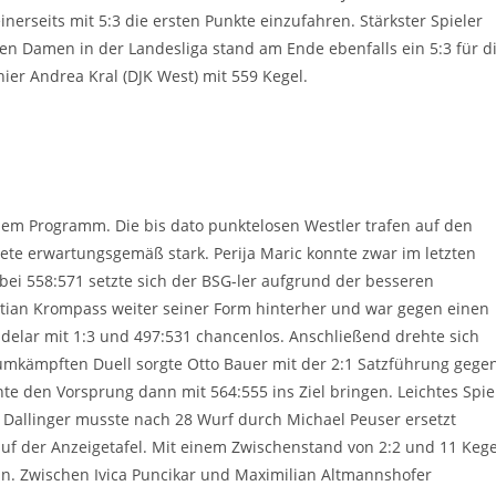
nerseits mit 5:3 die ersten Punkte einzufahren. Stärkster Spieler
den Damen in der Landesliga stand am Ende ebenfalls ein 5:3 für d
hier Andrea Kral (DJK West) mit 559 Kegel.
em Programm. Die bis dato punktelosen Westler trafen auf den
rtete erwartungsgemäß stark. Perija Maric konnte zwar im letzten
bei 558:571 setzte sich der BSG-ler aufgrund der besseren
stian Krompass weiter seiner Form hinterher und war gegen einen
delar mit 1:3 und 497:531 chancenlos. Anschließend drehte sich
umkämpften Duell sorgte Otto Bauer mit der 2:1 Satzführung gege
te den Vorsprung dann mit 564:555 ins Ziel bringen. Leichtes Spie
n Dallinger musste nach 28 Wurf durch Michael Peuser ersetzt
auf der Anzeigetafel. Mit einem Zwischenstand von 2:2 und 11 Kege
hn. Zwischen Ivica Puncikar und Maximilian Altmannshofer