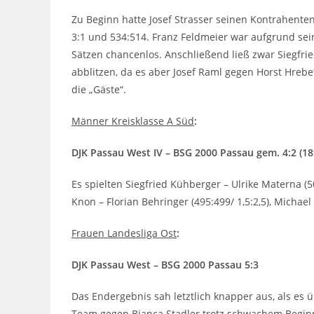
Zu Beginn hatte Josef Strasser seinen Kontrahente
3:1 und 534:514. Franz Feldmeier war aufgrund sein
Sätzen chancenlos. Anschließend ließ zwar Siegfri
abblitzen, da es aber Josef Raml gegen Horst Hrebe
die „Gäste“.
Männer Kreisklasse A Süd
:
DJK Passau West IV – BSG 2000 Passau gem. 4:2 (18
Es spielten Siegfried Kühberger – Ulrike Materna (5
Knon – Florian Behringer (495:499/ 1,5:2,5), Michael 
Frauen Landesliga Ost
:
DJK Passau West – BSG 2000 Passau 5:3
Das Endergebnis sah letztlich knapper aus, als es 
Team gegen Bianca Stadler trotz schwachem Beginn