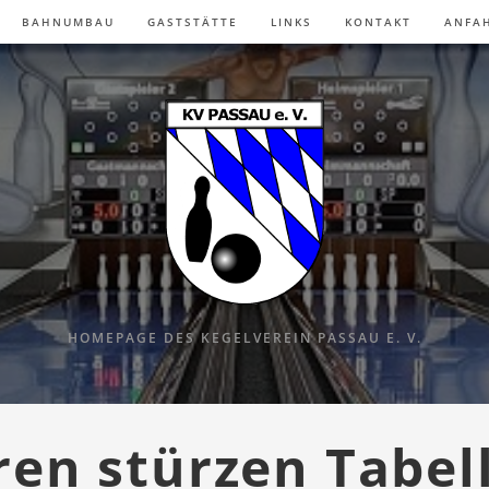
BAHNUMBAU
GASTSTÄTTE
LINKS
KONTAKT
ANFA
HOMEPAGE DES KEGELVEREIN PASSAU E. V.
ren stürzen Tabel