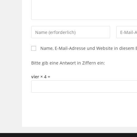
Gib
Gib
deinen
deine
Namen
E-
Name, E-Mail-Adresse und Website in diesem
oder
Mail-
Benutzernamen
Adresse
Bitte gib eine Antwort in Ziffern ein:
zum
zum
Kommentieren
Kommenti
vier × 4 =
ein
ein