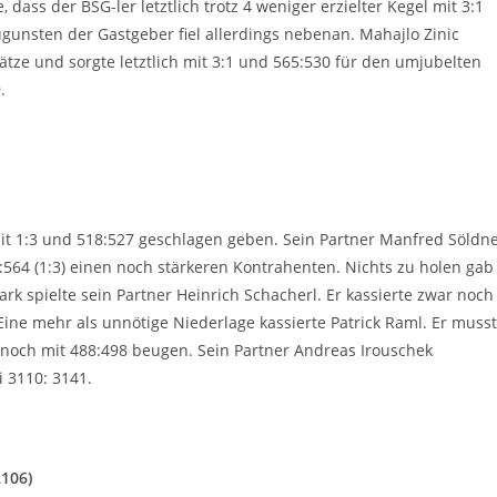
dass der BSG-ler letztlich trotz 4 weniger erzielter Kegel mit 3:1
ugunsten der Gastgeber fiel allerdings nebenan. Mahajlo Zinic
tze und sorgte letztlich mit 3:1 und 565:530 für den umjubelten
.
mit 1:3 und 518:527 geschlagen geben. Sein Partner Manfred Söldn
3:564 (1:3) einen noch stärkeren Kontrahenten. Nichts zu holen gab
rk spielte sein Partner Heinrich Schacherl. Er kassierte zwar noch
 Eine mehr als unnötige Niederlage kassierte Patrick Raml. Er muss
 noch mit 488:498 beugen. Sein Partner Andreas Irouschek
 3110: 3141.
2106)