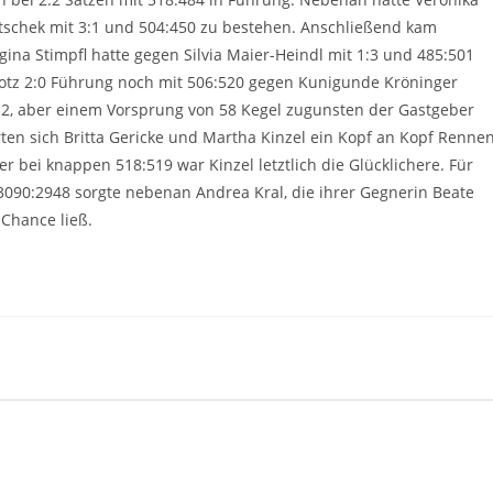
chek mit 3:1 und 504:450 zu bestehen. Anschließend kam
ina Stimpfl hatte gegen Silvia Maier-Heindl mit 1:3 und 485:501
rotz 2:0 Führung noch mit 506:520 gegen Kunigunde Kröninger
2, aber einem Vorsprung von 58 Kegel zugunsten der Gastgeber
rten sich Britta Gericke und Martha Kinzel ein Kopf an Kopf Rennen
r bei knappen 518:519 war Kinzel letztlich die Glücklichere. Für
3090:2948 sorgte nebenan Andrea Kral, die ihrer Gegnerin Beate
 Chance ließ.