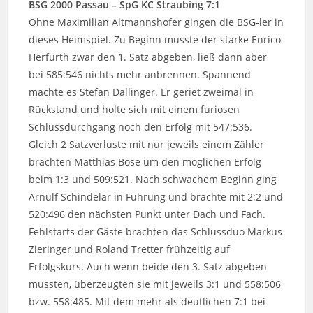
BSG 2000 Passau – SpG KC Straubing 7:1
Ohne Maximilian Altmannshofer gingen die BSG-ler in
dieses Heimspiel. Zu Beginn musste der starke Enrico
Herfurth zwar den 1. Satz abgeben, ließ dann aber
bei 585:546 nichts mehr anbrennen. Spannend
machte es Stefan Dallinger. Er geriet zweimal in
Rückstand und holte sich mit einem furiosen
Schlussdurchgang noch den Erfolg mit 547:536.
Gleich 2 Satzverluste mit nur jeweils einem Zähler
brachten Matthias Böse um den möglichen Erfolg
beim 1:3 und 509:521. Nach schwachem Beginn ging
Arnulf Schindelar in Führung und brachte mit 2:2 und
520:496 den nächsten Punkt unter Dach und Fach.
Fehlstarts der Gäste brachten das Schlussduo Markus
Zieringer und Roland Tretter frühzeitig auf
Erfolgskurs. Auch wenn beide den 3. Satz abgeben
mussten, überzeugten sie mit jeweils 3:1 und 558:506
bzw. 558:485. Mit dem mehr als deutlichen 7:1 bei