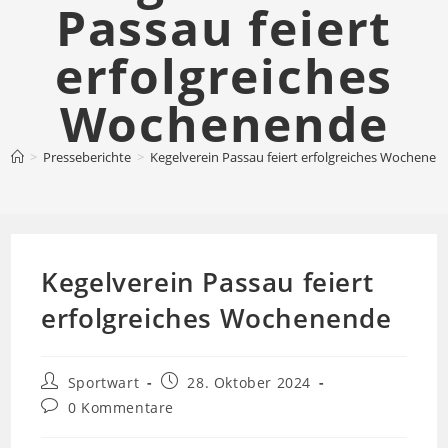
Passau feiert
erfolgreiches
Wochenende
>
Presseberichte
>
Kegelverein Passau feiert erfolgreiches Wochenen
Kegelverein Passau feiert
erfolgreiches Wochenende
Beitrags-
Beitrag
Sportwart
28. Oktober 2024
Autor:
veröffentlicht:
Beitrags-
0 Kommentare
Kommentare: