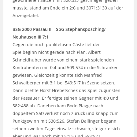
gewonnenen Sätzen mit 520:527 geschlagen geben
musste, stand am Ende ein 2:6 und 3071:3130 auf der
Anzeigetafel.
BSG 2000 Passau II – SpG Stephansposching/
Neuhausen III 7:1
Gegen die noch punktelosen Gäste lief der
Spielbeginn nicht gerade nach Plan. Albert
Schneidhuber wurde von einem stark spielenden
Kontrahenten mit 0:4 und 509:574 in die Schranken
gewiesen. Gleichzeitig konnte sich Manfred
Schwaiberger mit 3:1 bei 549:517 in Szene setzen.
Dann drehte Horst Hrebetschek das Spiel zugunsten
der Passauer. Er fertigte seinen Gegner mit 4:0 und
582:488 ab. Daneben kam Bodo Plagge nach
doppeltem Satzverlust noch zurück und knapp zum
Punktgewinn mit 530:526. Stefan Dallinger begann
seinen zweiten Tageseinsatz schwach, steigerte sich
aber und war noch mit 2,5:1,5 und 553:527