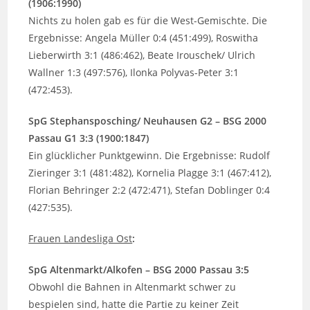
(1906:1990)
Nichts zu holen gab es für die West-Gemischte. Die
Ergebnisse: Angela Müller 0:4 (451:499), Roswitha
Lieberwirth 3:1 (486:462), Beate Irouschek/ Ulrich
Wallner 1:3 (497:576), Ilonka Polyvas-Peter 3:1
(472:453).
SpG Stephansposching/ Neuhausen G2 – BSG 2000
Passau G1 3:3 (1900:1847)
Ein glücklicher Punktgewinn. Die Ergebnisse: Rudolf
Zieringer 3:1 (481:482), Kornelia Plagge 3:1 (467:412),
Florian Behringer 2:2 (472:471), Stefan Doblinger 0:4
(427:535).
Frauen Landesliga Ost
:
SpG Altenmarkt/Alkofen – BSG 2000 Passau 3:5
Obwohl die Bahnen in Altenmarkt schwer zu
bespielen sind, hatte die Partie zu keiner Zeit