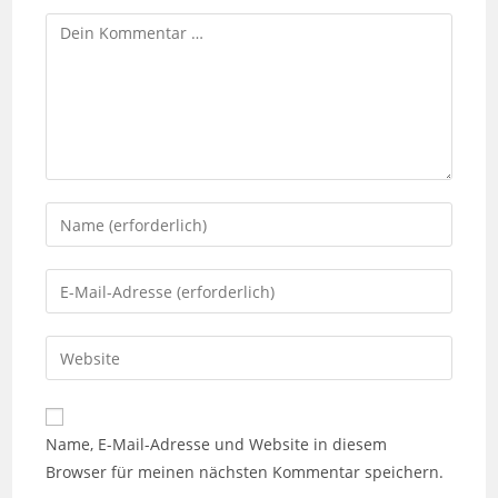
Kommentar
Gib
deinen
Namen
Gib
oder
deine
Benutzernamen
E-
Gib
zum
Mail-
deine
Kommentieren
Adresse
Website-
ein
zum
URL
Name, E-Mail-Adresse und Website in diesem
Kommentieren
ein
Browser für meinen nächsten Kommentar speichern.
ein
(optional)