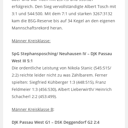
erfolgreich. Den Sieg vervollständigte Albert Tosch mit
3:1 und 544:500. Mit dem 7:1 und starken 3267:3132
kam die BSG-Reserve bis auf 34 Kegel an den eigenen
Mannschaftsrekord heran.
Männer Kreisklasse:
SpG Stephansposching/ Neuhausen IV – DJK Passau
West III 5:1
Die ordentliche Leistung von Nikola Stanic (545:515/
2:2) reichte leider nicht zu was Zählbarem. Ferner
spielten: Siegfried Kühberger 1:3 (448:515), Franz
Feldmeier 1:3 (456:530), Albert Lieberwirth/ Heinrich
Schacherl 2:2 (453:499).
Männer Kreisklasse B
:
DJK Passau West G1 – DSK Deggendorf G2 2:4