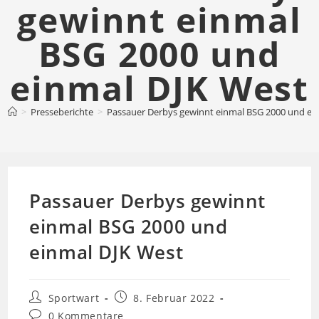
gewinnt einmal
BSG 2000 und
einmal DJK West
>
Presseberichte
>
Passauer Derbys gewinnt einmal BSG 2000 und ei
Passauer Derbys gewinnt
einmal BSG 2000 und
einmal DJK West
Beitrags-
Beitrag
Sportwart
8. Februar 2022
Autor:
veröffentlicht:
Beitrags-
0 Kommentare