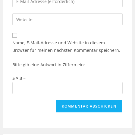
oder
deine
Benutzernamen
E-
Gib
zum
Mail-
deine
Kommentieren
Adresse
Website-
ein
zum
URL
Name, E-Mail-Adresse und Website in diesem
Kommentieren
ein
Browser für meinen nächsten Kommentar speichern.
ein
(optional)
Bitte gib eine Antwort in Ziffern ein:
5 × 3 =