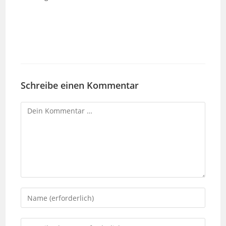
Schreibe einen Kommentar
Kommentar
Gib
deinen
Namen
Gib