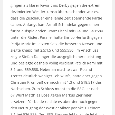
gingen als klarer Favorit ins Derby gegen die extrem
dezimierten Westler, umso überraschender war es,
dass die Zuschauer eine lange Zeit spannende Partie
sahen. Anfangs kam Arnulf Schindelar gegen einen
furios aufspielenden Franz Fischl mit 0:4 und 540:584
unter die Räder. Parallel hatte Enrico Herfurth gegen
Perija Maric im letzten Satz die besseren Nerven und
siegte knapp mit 2,5:1,5 und 555:550. Im Anschluss
zeigte Stefan Dallinger die ausgeglichenere Leistung
und besiegte deshalb völlig verdient Patrick Raml mit
3:1 und 559:538. Nebenan machte zwar Roland
Tretter deutlich weniger Fehlwürfe, hatte aber gegen
Christian Krompaß dennoch mit 1:3 und 518:517 das
Nachsehen. Zum Schluss mussten die BSG-ler nach
67 Wurf Matthias Böse gegen Markus Zieringer
ersetzen. Für beide reichte es aber dennoch gegen
den Neuzugang der Westler Viktor Jäschke zu einem
3:1 bei 526:529. Den BSG-Sieg perfekt machte letztlich