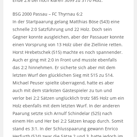
Ende 2:6 bei noch klaren 3099 zu 3170 Holz.
BSG 2000 Passau – FC Thyrnau 6:2
In der Startpaarung gelang Matthias Böse (543) eine
schnelle 2:0 Satzführung und 22 Holz. Doch sein
Gegner konnte ausgleichen, aber der Passauer konnte
einen Vorsprung von 13 Holz über die Ziellinie retten.
Horst Hrebetschek (515) machte es noch spannender.
Auch er ging mit 2:0 in Front und musste ebenfalls
das 2:2 hinnehmen. Er sicherte sich aber mit dem
letzten Wurf den glücklichen Sieg mit 515 zu 514.
Michael Peuser spielte überragend, hatte es aber
auch mit dem stärksten Gästespieler zu tun und
verlor bei 2:2 Sätzen unglücklich trotz 585 Holz um ein
Holz ebenfalls mit dem letzten Wurf. In der anderen
Paarung setzte sich Arnulf Schindelar (525) nach
einem Hin und Her bei 2:2 Sätzen knapp durch. Somit
stand es 3:1. In der Schlusspaarung gewann Enrico
Herfurth,(524) zwar die Sätze 2 und 3, hatte jedoch im