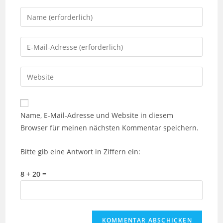
Gib
deinen
Namen
Gib
oder
deine
Benutzernamen
E-
Gib
zum
Mail-
deine
Kommentieren
Adresse
Website-
ein
zum
URL
Name, E-Mail-Adresse und Website in diesem
Kommentieren
ein
Browser für meinen nächsten Kommentar speichern.
ein
(optional)
Bitte gib eine Antwort in Ziffern ein:
8 + 20 =