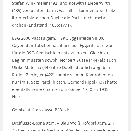
Stefan Winklmeier (492) und Roswitha Lieberwirth
(485) versuchten dann zwar alles, konnten aber trotz
ihrer erfolgreichen Duelle die Partie nicht mehr
drehen (Endstand: 1835:1771).
BSG 2000 Passau gem. – SKC Eggenfelden II 0:6
Gegen den Tabellennachbarn aus Eggenfelden war
für die BSG-Gemischte nichts zu holen. Gleich zu
Beginn mussten sowohl Norbert Süsse (444) als auch
Ulrike Materna (447) ihre Duelle deutlich abgeben.
Rudolf Zieringer (422) konnte seinem Kontrahenten
nur im 1. Satz Paroli bieten. Gerhard Rippl (437) hatte
ebenfalls keine Chance zum 0:6 bei 1750 zu 1935
Holz.
Gemischt Kreisklasse B West:
Dreiflüsse-Bosna gem. – Blau Weiß Hofdorf gem. 2:4
Zu Beginn wurde Gertraud Wander nach 2 verlorenen