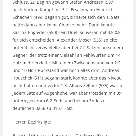
Schluss. Zu Beginn gewann Stefan Andresen (537)
nach hartem Kampf mit 3:1. Ersatzmann Heinrich
Schacherl (499) begann gut, sicherte sich den 1. Satz,
hatte dann aber keine Chance mehr. Dann konnte
Sascha Engleder (550) sein Duell souverän mit 3,5:0,5
für sich entscheiden. Alexander Moser (535) spielte
ordentlich, verzweifelte aber bei 2:2 Sätzen an seinem
Gegner, der trotz einer Vielzahl an Fehlwürfen um 14
Holz mehr erzielte. Mit einem Zwischenstand von 2:2
und 10 Holz Rückstand war noch alles drin. Andreas
Irouschek (511) begann stark, konnte aber das Niveau
nicht halten und verlor 1:3. Alfons Zellner (535) war in
jedem Satz auf Augenhöhe, war aber trotzdem mit 0:4
unterlegen zum 6:2 Endstand bei am Ende zu
deutlichen 3256 zu 3167 Holz.
Herren Bezirksliga:
Bavaria Mitterhartshausen II – Dreiflüsse-Bosna