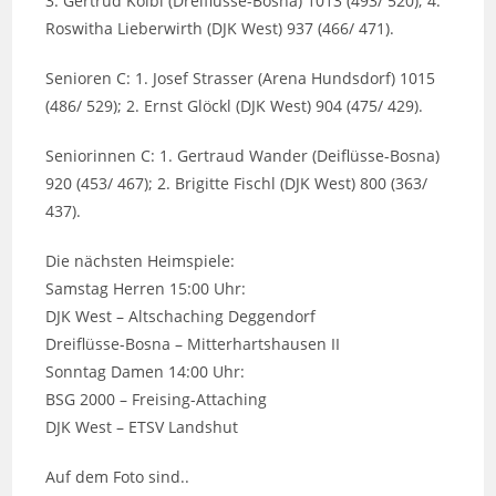
3. Gertrud Kölbl (Dreiflüsse-Bosna) 1013 (493/ 520); 4.
Roswitha Lieberwirth (DJK West) 937 (466/ 471).
Senioren C: 1. Josef Strasser (Arena Hundsdorf) 1015
(486/ 529); 2. Ernst Glöckl (DJK West) 904 (475/ 429).
Seniorinnen C: 1. Gertraud Wander (Deiflüsse-Bosna)
920 (453/ 467); 2. Brigitte Fischl (DJK West) 800 (363/
437).
Die nächsten Heimspiele:
Samstag Herren 15:00 Uhr:
DJK West – Altschaching Deggendorf
Dreiflüsse-Bosna – Mitterhartshausen II
Sonntag Damen 14:00 Uhr:
BSG 2000 – Freising-Attaching
DJK West – ETSV Landshut
Auf dem Foto sind..