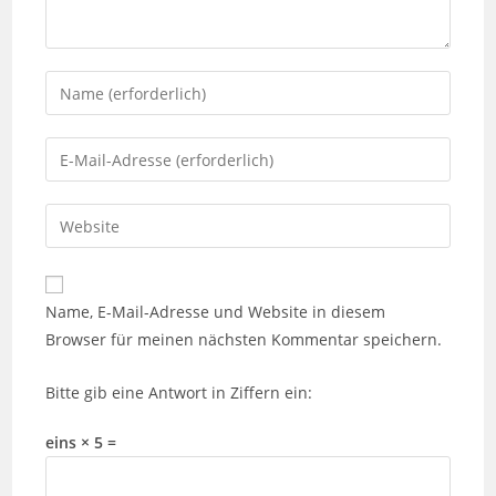
Gib
deinen
Namen
Gib
oder
deine
Benutzernamen
E-
Gib
zum
Mail-
deine
Kommentieren
Adresse
Website-
ein
zum
URL
Name, E-Mail-Adresse und Website in diesem
Kommentieren
ein
Browser für meinen nächsten Kommentar speichern.
ein
(optional)
Bitte gib eine Antwort in Ziffern ein:
eins × 5 =