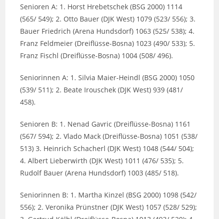
Senioren A: 1. Horst Hrebetschek (BSG 2000) 1114
(565/ 549); 2. Otto Bauer (DJK West) 1079 (523/ 556); 3.
Bauer Friedrich (Arena Hundsdorf) 1063 (525/ 538); 4.
Franz Feldmeier (Dreiflüsse-Bosna) 1023 (490/ 533); 5.
Franz Fischl (Dreiflüsse-Bosna) 1004 (508/ 496).
Seniorinnen A: 1. Silvia Maier-Heindl (BSG 2000) 1050
(539/ 511); 2. Beate Irouschek (DJK West) 939 (481/
458).
Senioren B: 1. Nenad Gavric (Dreiflüsse-Bosna) 1161
(567/ 594); 2. Vlado Mack (Dreiflüsse-Bosna) 1051 (538/
513) 3. Heinrich Schacherl (DJK West) 1048 (544/ 504);
4. Albert Lieberwirth (DJK West) 1011 (476/ 535); 5.
Rudolf Bauer (Arena Hundsdorf) 1003 (485/ 518).
Seniorinnen B: 1. Martha Kinzel (BSG 2000) 1098 (542/
556); 2. Veronika Prünstner (DJK West) 1057 (528/ 529);