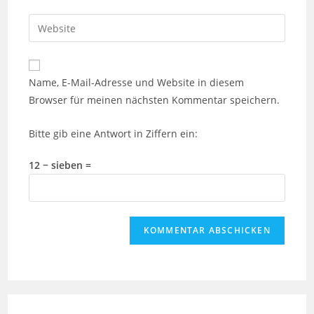
Benutzernamen
E-
Gib
zum
Mail-
deine
Kommentieren
Adresse
Website-
ein
zum
URL
Name, E-Mail-Adresse und Website in diesem
Kommentieren
ein
Browser für meinen nächsten Kommentar speichern.
ein
(optional)
Bitte gib eine Antwort in Ziffern ein:
12 − sieben =