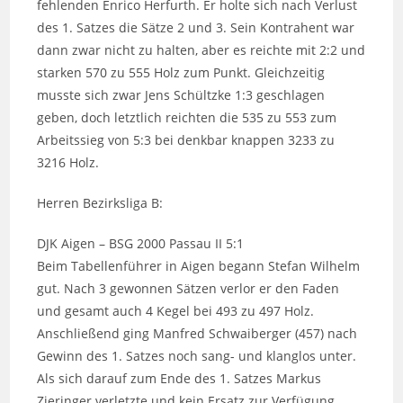
fehlenden Enrico Herfurth. Er holte sich nach Verlust
des 1. Satzes die Sätze 2 und 3. Sein Kontrahent war
dann zwar nicht zu halten, aber es reichte mit 2:2 und
starken 570 zu 555 Holz zum Punkt. Gleichzeitig
musste sich zwar Jens Schültzke 1:3 geschlagen
geben, doch letztlich reichten die 535 zu 553 zum
Arbeitssieg von 5:3 bei denkbar knappen 3233 zu
3216 Holz.
Herren Bezirksliga B:
DJK Aigen – BSG 2000 Passau II 5:1
Beim Tabellenführer in Aigen begann Stefan Wilhelm
gut. Nach 3 gewonnen Sätzen verlor er den Faden
und gesamt auch 4 Kegel bei 493 zu 497 Holz.
Anschließend ging Manfred Schwaiberger (457) nach
Gewinn des 1. Satzes noch sang- und klanglos unter.
Als sich darauf zum Ende des 1. Satzes Markus
Zieringer verletzte und kein Ersatz zur Verfügung