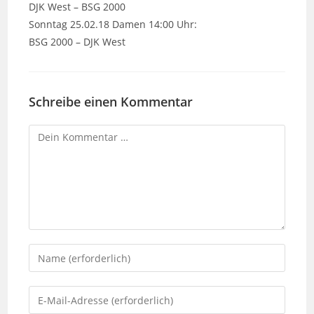
DJK West – BSG 2000
Sonntag 25.02.18 Damen 14:00 Uhr:
BSG 2000 – DJK West
Schreibe einen Kommentar
Kommentar
Gib
deinen
Namen
Gib
oder
deine