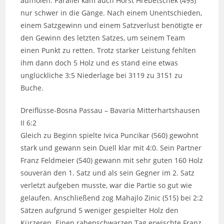
aufholen. Parallel kam auch Horst Hrebetschek (495)
nur schwer in die Gänge. Nach einem Unentschieden,
einem Satzgewinn und einem Satzverlust benötigte er
den Gewinn des letzten Satzes, um seinem Team
einen Punkt zu retten. Trotz starker Leistung fehlten
ihm dann doch 5 Holz und es stand eine etwas
unglückliche 3:5 Niederlage bei 3119 zu 3151 zu
Buche.
Dreiflüsse-Bosna Passau – Bavaria Mitterhartshausen
II 6:2
Gleich zu Beginn spielte Ivica Puncikar (560) gewohnt
stark und gewann sein Duell klar mit 4:0. Sein Partner
Franz Feldmeier (540) gewann mit sehr guten 160 Holz
souverän den 1. Satz und als sein Gegner im 2. Satz
verletzt aufgeben musste, war die Partie so gut wie
gelaufen. Anschließend zog Mahajlo Zinic (515) bei 2:2
Sätzen aufgrund 5 weniger gespielter Holz den
Kürzeren. Einen rabenschwarzen Tag erwischte Franz