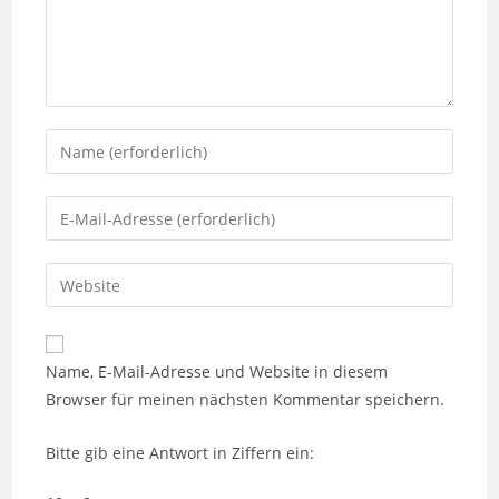
Gib
deinen
Namen
Gib
oder
deine
Benutzernamen
E-
Gib
zum
Mail-
deine
Kommentieren
Adresse
Website-
ein
zum
URL
Name, E-Mail-Adresse und Website in diesem
Kommentieren
ein
Browser für meinen nächsten Kommentar speichern.
ein
(optional)
Bitte gib eine Antwort in Ziffern ein: