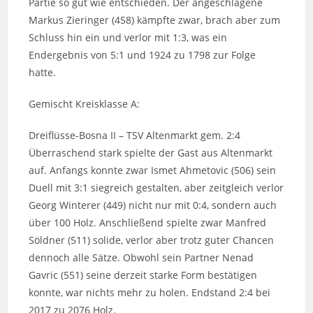
Partie so gut wie entschieden. Der angeschlagene
Markus Zieringer (458) kämpfte zwar, brach aber zum
Schluss hin ein und verlor mit 1:3, was ein
Endergebnis von 5:1 und 1924 zu 1798 zur Folge
hatte.
Gemischt Kreisklasse A:
Dreiflüsse-Bosna II – TSV Altenmarkt gem. 2:4
Überraschend stark spielte der Gast aus Altenmarkt
auf. Anfangs konnte zwar Ismet Ahmetovic (506) sein
Duell mit 3:1 siegreich gestalten, aber zeitgleich verlor
Georg Winterer (449) nicht nur mit 0:4, sondern auch
über 100 Holz. Anschließend spielte zwar Manfred
Söldner (511) solide, verlor aber trotz guter Chancen
dennoch alle Sätze. Obwohl sein Partner Nenad
Gavric (551) seine derzeit starke Form bestätigen
konnte, war nichts mehr zu holen. Endstand 2:4 bei
2017 zu 2076 Holz.