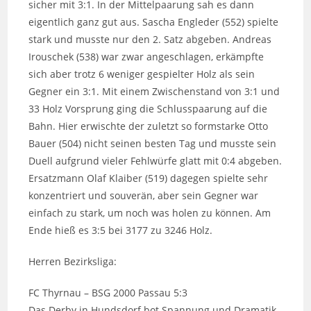
sicher mit 3:1. In der Mittelpaarung sah es dann
eigentlich ganz gut aus. Sascha Engleder (552) spielte
stark und musste nur den 2. Satz abgeben. Andreas
Irouschek (538) war zwar angeschlagen, erkämpfte
sich aber trotz 6 weniger gespielter Holz als sein
Gegner ein 3:1. Mit einem Zwischenstand von 3:1 und
33 Holz Vorsprung ging die Schlusspaarung auf die
Bahn. Hier erwischte der zuletzt so formstarke Otto
Bauer (504) nicht seinen besten Tag und musste sein
Duell aufgrund vieler Fehlwürfe glatt mit 0:4 abgeben.
Ersatzmann Olaf Klaiber (519) dagegen spielte sehr
konzentriert und souverän, aber sein Gegner war
einfach zu stark, um noch was holen zu können. Am
Ende hieß es 3:5 bei 3177 zu 3246 Holz.
Herren Bezirksliga:
FC Thyrnau – BSG 2000 Passau 5:3
Das Derby in Hundsdorf bot Spannung und Dramatik