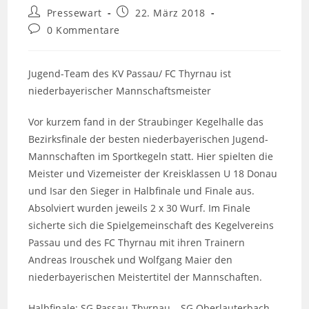
Beitrags-
Beitrag
Pressewart
22. März 2018
Autor:
veröffentlicht:
Beitrags-
0 Kommentare
Kommentare:
Jugend-Team des KV Passau/ FC Thyrnau ist
niederbayerischer Mannschaftsmeister
Vor kurzem fand in der Straubinger Kegelhalle das
Bezirksfinale der besten niederbayerischen Jugend-
Mannschaften im Sportkegeln statt. Hier spielten die
Meister und Vizemeister der Kreisklassen U 18 Donau
und Isar den Sieger in Halbfinale und Finale aus.
Absolviert wurden jeweils 2 x 30 Wurf. Im Finale
sicherte sich die Spielgemeinschaft des Kegelvereins
Passau und des FC Thyrnau mit ihren Trainern
Andreas Irouschek und Wolfgang Maier den
niederbayerischen Meistertitel der Mannschaften.
Halbfinale: SG Passau-Thyrnau – SG Oberlauterbach-