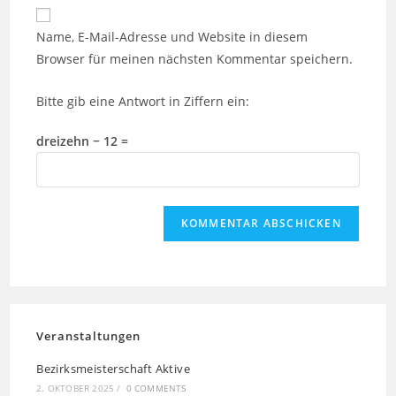
Website-
ein
zum
URL
Name, E-Mail-Adresse und Website in diesem
Kommentieren
ein
Browser für meinen nächsten Kommentar speichern.
ein
(optional)
Bitte gib eine Antwort in Ziffern ein:
dreizehn − 12 =
Veranstaltungen
Bezirksmeisterschaft Aktive
2. OKTOBER 2025
/
0 COMMENTS