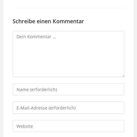
Schreibe einen Kommentar
Kommentar
Gib
deinen
Namen
Gib
oder
deine
Benutzernamen
E-
Gib
zum
Mail-
deine
Kommentieren
Adresse