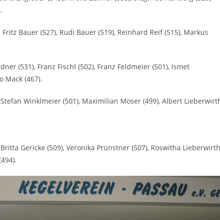
.
 Fritz Bauer (527), Rudi Bauer (519), Reinhard Reif (515), Markus
ner (531), Franz Fischl (502), Franz Feldmeier (501), Ismet
o Mack (467).
), Stefan Winklmeier (501), Maximilian Moser (499), Albert Lieberwirt
 Britta Gericke (509), Veronika Prünstner (507), Roswitha Lieberwirt
(494).