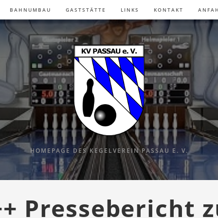
BAHNUMBAU
GASTSTÄTTE
LINKS
KONTAKT
ANFA
HOMEPAGE DES KEGELVEREIN PASSAU E. V.
++ Pressebericht z