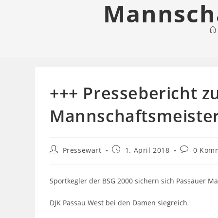
Mannscha
+++ Pressebericht z
Mannschaftsmeister
Beitrags-
Beitrag
Beitrags-
Pressewart
1. April 2018
0 Kom
Autor:
veröffentlicht:
Kommenta
Sportkegler der BSG 2000 sichern sich Passauer Ma
DJK Passau West bei den Damen siegreich