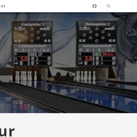
HRT
ur