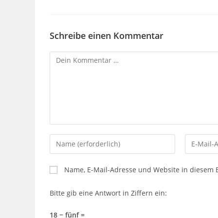
Schreibe einen Kommentar
Kommentar
Gib
Gib
deinen
deine
Namen
E-
Name, E-Mail-Adresse und Website in diesem
oder
Mail-
Benutzernamen
Adresse
Bitte gib eine Antwort in Ziffern ein:
zum
zum
Kommentieren
Kommenti
18 − fünf =