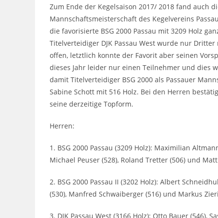
Zum Ende der Kegelsaison 2017/ 2018 fand auch d
Mannschaftsmeisterschaft des Kegelvereins Passau 
die favorisierte BSG 2000 Passau mit 3209 Holz ga
Titelverteidiger DJK Passau West wurde nur Dritter m
offen, letztlich konnte der Favorit aber seinen Vor
dieses Jahr leider nur einen Teilnehmer und dies w
damit Titelverteidiger BSG 2000 als Passauer Mann
Sabine Schott mit 516 Holz. Bei den Herren bestät
seine derzeitige Topform.
Herren:
1. BSG 2000 Passau (3209 Holz): Maximilian Altmanns
Michael Peuser (528), Roland Tretter (506) und Matt
2. BSG 2000 Passau II (3202 Holz): Albert Schneidhu
(530), Manfred Schwaiberger (516) und Markus Zieri
3. DJK Passau West (3166 Holz): Otto Bauer (546), Sa