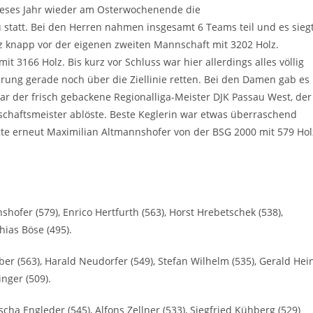
ieses Jahr wieder am Osterwochenende die
statt. Bei den Herren nahmen insgesamt 6 Teams teil und es sieg
nz knapp vor der eigenen zweiten Mannschaft mit 3202 Holz.
it 3166 Holz. Bis kurz vor Schluss war hier allerdings alles völlig
sprung gerade noch über die Ziellinie retten. Bei den Damen gab es
ar der frisch gebackene Regionalliga-Meister DJK Passau West, der
schaftsmeister ablöste. Beste Keglerin war etwas überraschend
igte erneut Maximilian Altmannshofer von der BSG 2000 mit 579 Hol
hofer (579), Enrico Hertfurth (563), Horst Hrebetschek (538),
hias Böse (495).
ber (563), Harald Neudorfer (549), Stefan Wilhelm (535), Gerald Hei
nger (509).
scha Engleder (545), Alfons Zellner (533), Siegfried Kühberg (529)