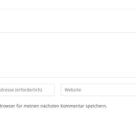
Gib
deine
Website-
 Browser für meinen nächsten Kommentar speichern.
URL
ein
(optional)
eren