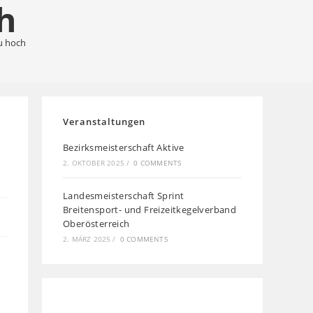
h
u hoch
Veranstaltungen
Bezirksmeisterschaft Aktive
2. OKTOBER 2025
/
0 COMMENTS
Landesmeisterschaft Sprint
Breitensport- und Freizeitkegelverband
Oberösterreich
2. MÄRZ 2025
/
0 COMMENTS