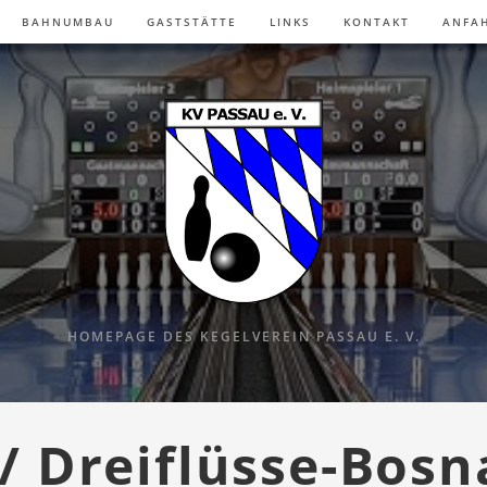
BAHNUMBAU
GASTSTÄTTE
LINKS
KONTAKT
ANFA
HOMEPAGE DES KEGELVEREIN PASSAU E. V.
/ Dreiflüsse-Bosn