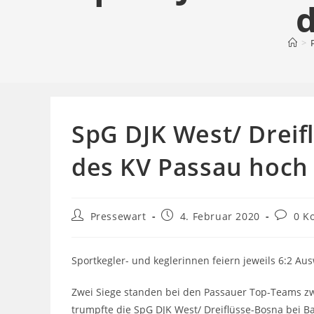
>
SpG DJK West/ Dreif
des KV Passau hoch
Beitrags-
Beitrag
Beitrag
Pressewart
4. Februar 2020
0 K
Autor:
veröffentlicht:
Kommen
Sportkegler- und keglerinnen feiern jeweils 6:2 A
Zwei Siege standen bei den Passauer Top-Teams zw
trumpfte die SpG DJK West/ Dreiflüsse-Bosna bei B