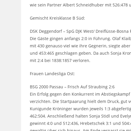
wie sein Partner Albert Schneidhuber mit 526:478 
Gemischt Kreisklasse B Süd:
DSK Deggendorf – SpG DJK West/ Dreiflüsse-Bosna 
Die Gäste gingen anfangs 2:0 in Führung. Olaf Klai
mit 430 genauso viel wie ihre Gegnerin, siegte abe
und 453:465 geschlagen geben. Da auch Sonja Krom
mit 2:4 bei 1838:1857 verloren.
Frauen Landesliga Ost:
BSG 2000 Passau – Frisch Auf Straubing 2:6
Ein Erfolg gegen den Konkurrent im Abstiegskampf 
verzichten. Die Startpaarung hielt dem Druck, gut
Kunigunde Kröninger wurden jeweils 1:3 abgeferti
462:504. Anschließend halten Sonja Stidl und Eve
gewinnt 4:0 und 512:436, Hrebetschek 3:1 und 504:4
gewaltig über sich hinaus. Am Ende verpasst sie mi