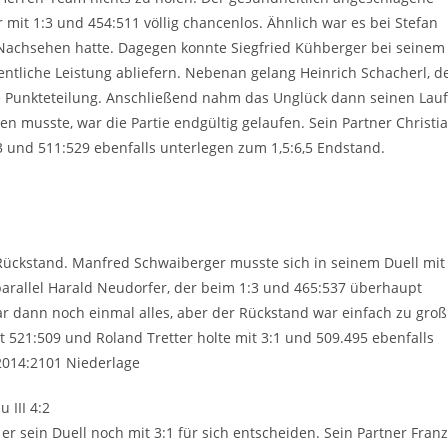
 mit 1:3 und 454:511 völlig chancenlos. Ähnlich war es bei Stefan
s Nachsehen hatte. Dagegen konnte Siegfried Kühberger bei seinem
entliche Leistung abliefern. Nebenan gelang Heinrich Schacherl, d
ine Punkteteilung. Anschließend nahm das Unglück dann seinen Lauf
n musste, war die Partie endgültig gelaufen. Sein Partner Christi
3 und 511:529 ebenfalls unterlegen zum 1,5:6,5 Endstand.
n Rückstand. Manfred Schwaiberger musste sich in seinem Duell mit
arallel Harald Neudorfer, der beim 1:3 und 465:537 überhaupt
ar dann noch einmal alles, aber der Rückstand war einfach zu groß
 521:509 und Roland Tretter holte mit 3:1 und 509.495 ebenfalls
 2014:2101 Niederlage
 III 4:2
er sein Duell noch mit 3:1 für sich entscheiden. Sein Partner Franz