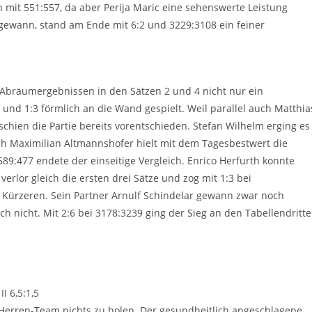
 mit 551:557, da aber Perija Maric eine sehenswerte Leistung
5 gewann, stand am Ende mit 6:2 und 3229:3108 ein feiner
 Abräumergebnissen in den Sätzen 2 und 4 nicht nur ein
und 1:3 förmlich an die Wand gespielt. Weil parallel auch Matthia
schien die Partie bereits vorentschieden. Stefan Wilhelm erging es
ch Maximilian Altmannshofer hielt mit dem Tagesbestwert die
89:477 endete der einseitige Vergleich. Enrico Herfurth konnte
erlor gleich die ersten drei Sätze und zog mit 1:3 bei
n Kürzeren. Sein Partner Arnulf Schindelar gewann zwar noch
ch nicht. Mit 2:6 bei 3178:3239 ging der Sieg an den Tabellendritt
I 6,5:1,5
 Herren-Team nichts zu holen. Der gesundheitlich angeschlagene