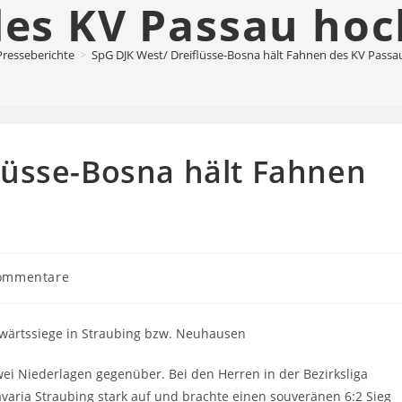
des KV Passau hoc
Presseberichte
>
SpG DJK West/ Dreiflüsse-Bosna hält Fahnen des KV Passa
lüsse-Bosna hält Fahnen
s-
ommentare
tare:
uswärtssiege in Straubing bzw. Neuhausen
ei Niederlagen gegenüber. Bei den Herren in der Bezirksliga
avaria Straubing stark auf und brachte einen souveränen 6:2 Sieg