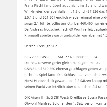
Franz Fischl fand überhaupt nicht ins Spiel und war
Winklmeier, der ebenfalls mit 1:3 und 487:526 da
2,5:1,5 und 521:501 endlich wieder einmal eine ord
sogar 2:1 führte, völlig unnötig bei 460:460 nur e
Da Andreas Irouschek nach 69 Wurf verletzt aufgebe
Krompaß spielte zwar grundsolide, war aber mit 1:
Herren Kreisliga Süd:
BSG 2000 Passau II – SKC 77 Neuhausen II 2:4
Die BSG-Reserve geriet gleich zu Beginn mit 0:2 i
0,5:3,5 und 519:560 ebenso geschlagen geben wie p
nicht ins Spiel fand. Das Schlusspaar versuchte zw
Horst Hrebetschek gewann bei 2:2 Sätzen knapp mit
seinen Punkt zur letztlich aber deutlichen 2:4 und
DJK Aigen II – SpG DJK West/ Dreiflüsse-Bosna Passau
Obwohl Manfred Söldner den 1. Satz verlor, konnte 