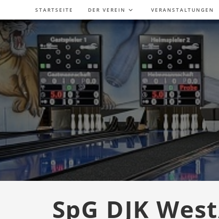
Zum
STARTSEITE
DER VEREIN
VERANSTALTUNGEN
Inhalt
springen
SpG DJK West