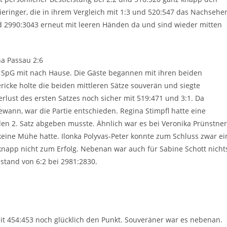
ieringer, die in ihrem Vergleich mit 1:3 und 520:547 das Nachsehe
nd 2990:3043 erneut mit leeren Händen da und sind wieder mitten
a Passau 2:6
 SpG mit nach Hause. Die Gäste begannen mit ihren beiden
ericke holte die beiden mittleren Sätze souverän und siegte
rlust des ersten Satzes noch sicher mit 519:471 und 3:1. Da
wann, war die Partie entschieden. Regina Stimpfl hatte eine
den 2. Satz abgeben musste. Ähnlich war es bei Veronika Prünstner
keine Mühe hatte. Ilonka Polyvas-Peter konnte zum Schluss zwar ei
t knapp nicht zum Erfolg. Nebenan war auch für Sabine Schott nicht
stand von 6:2 bei 2981:2830.
mit 454:453 noch glücklich den Punkt. Souveräner war es nebenan.