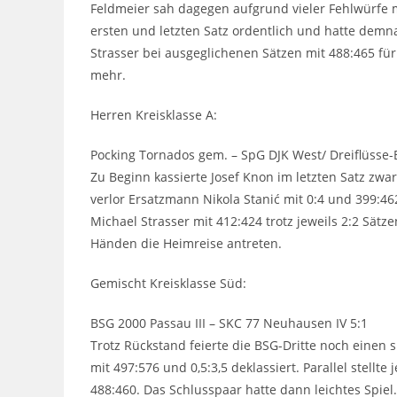
Feldmeier sah dagegen aufgrund vieler Fehlwürfe m
ersten und letzten Satz ordentlich und hatte de
Strasser bei ausgeglichenen Sätzen mit 488:465 für
mehr.
Herren Kreisklasse A:
Pocking Tornados gem. – SpG DJK West/ Dreiflüsse-
Zu Beginn kassierte Josef Knon im letzten Satz zwa
verlor Ersatzmann Nikola Stanić mit 0:4 und 399:46
Michael Strasser mit 412:424 trotz jeweils 2:2 Sät
Händen die Heimreise antreten.
Gemischt Kreisklasse Süd:
BSG 2000 Passau III – SKC 77 Neuhausen IV 5:1
Trotz Rückstand feierte die BSG-Dritte noch einen
mit 497:576 und 0,5:3,5 deklassiert. Parallel stellt
488:460. Das Schlusspaar hatte dann leichtes Spie