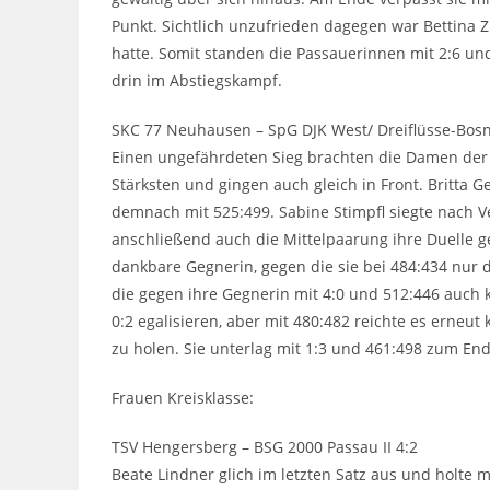
Punkt. Sichtlich unzufrieden dagegen war Bettina Z
hatte. Somit standen die Passauerinnen mit 2:6 u
drin im Abstiegskampf.
SKC 77 Neuhausen – SpG DJK West/ Dreiflüsse-Bosn
Einen ungefährdeten Sieg brachten die Damen der
Stärksten und gingen auch gleich in Front. Britta G
demnach mit 525:499. Sabine Stimpfl siegte nach Ve
anschließend auch die Mittelpaarung ihre Duelle ge
dankbare Gegnerin, gegen die sie bei 484:434 nur 
die gegen ihre Gegnerin mit 4:0 und 512:446 auch 
0:2 egalisieren, aber mit 480:482 reichte es erneu
zu holen. Sie unterlag mit 1:3 und 461:498 zum End
Frauen Kreisklasse:
TSV Hengersberg – BSG 2000 Passau II 4:2
Beate Lindner glich im letzten Satz aus und holte 