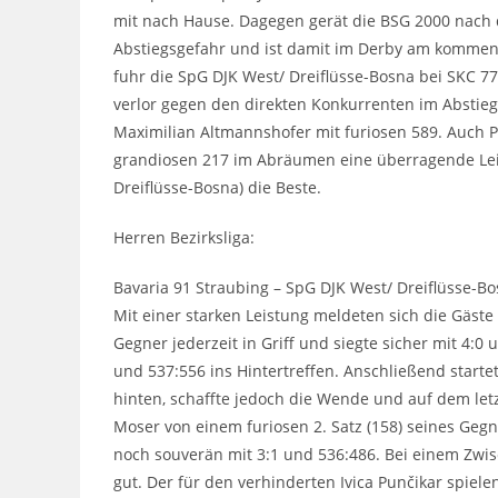
mit nach Hause. Dagegen gerät die BSG 2000 nach
Abstiegsgefahr und ist damit im Derby am komme
fuhr die SpG DJK West/ Dreiflüsse-Bosna bei SKC 7
verlor gegen den direkten Konkurrenten im Abstiegs
Maximilian Altmannshofer mit furiosen 589. Auch Pe
grandiosen 217 im Abräumen eine überragende Leis
Dreiflüsse-Bosna) die Beste.
Herren Bezirksliga:
Bavaria 91 Straubing – SpG DJK West/ Dreiflüsse-B
Mit einer starken Leistung meldeten sich die Gäste
Gegner jederzeit in Griff und siegte sicher mit 4:0 u
und 537:556 ins Hintertreffen. Anschließend starte
hinten, schaffte jedoch die Wende und auf dem letz
Moser von einem furiosen 2. Satz (158) seines Geg
noch souverän mit 3:1 und 536:486. Bei einem Zwi
gut. Der für den verhinderten Ivica Punčikar spie