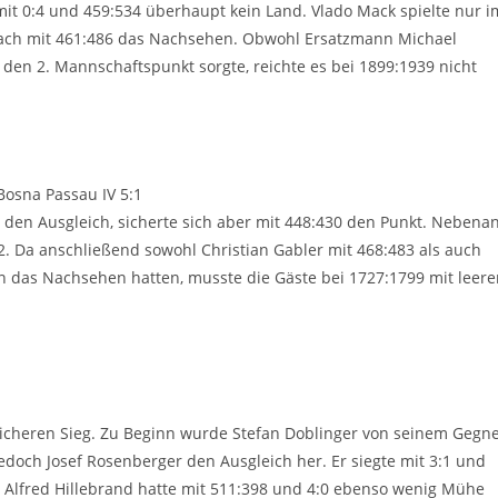
it 0:4 und 459:534 überhaupt kein Land. Vlado Mack spielte nur i
mnach mit 461:486 das Nachsehen. Obwohl Ersatzmann Michael
 den 2. Mannschaftspunkt sorgte, reichte es bei 1899:1939 nicht
Bosna Passau IV 5:1
r den Ausgleich, sicherte sich aber mit 448:430 den Punkt. Nebena
2. Da anschließend sowohl Christian Gabler mit 468:483 als auch
zen das Nachsehen hatten, musste die Gäste bei 1727:1799 mit leer
 sicheren Sieg. Zu Beginn wurde Stefan Doblinger von seinem Gegn
e jedoch Josef Rosenberger den Ausgleich her. Er siegte mit 3:1 und
l. Alfred Hillebrand hatte mit 511:398 und 4:0 ebenso wenig Mühe