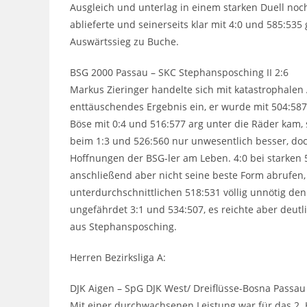
Ausgleich und unterlag in einem starken Duell noch
ablieferte und seinerseits klar mit 4:0 und 585:53
Auswärtssieg zu Buche.
BSG 2000 Passau – SKC Stephansposching II 2:6
Markus Zieringer handelte sich mit katastrophalen
enttäuschendes Ergebnis ein, er wurde mit 504:587 
Böse mit 0:4 und 516:577 arg unter die Räder kam, 
beim 1:3 und 526:560 nur unwesentlich besser, do
Hoffnungen der BSG-ler am Leben. 4:0 bei starken 5
anschließend aber nicht seine beste Form abrufen, v
unterdurchschnittlichen 518:531 völlig unnötig de
ungefährdet 3:1 und 534:507, es reichte aber deutli
aus Stephansposching.
Herren Bezirksliga A:
DJK Aigen – SpG DJK West/ Dreiflüsse-Bosna Passau I
Mit einer durchwachsenen Leistung war für das 2.