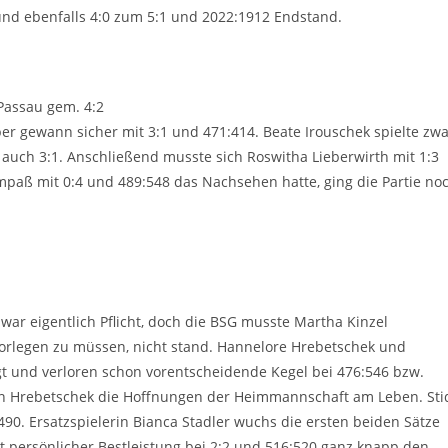
und ebenfalls 4:0 zum 5:1 und 2022:1912 Endstand.
Passau gem. 4:2
ber gewann sicher mit 3:1 und 471:414. Beate Irouschek spielte zw
r auch 3:1. Anschließend musste sich Roswitha Lieberwirth mit 1:3
paß mit 0:4 und 489:548 das Nachsehen hatte, ging die Partie no
war eigentlich Pflicht, doch die BSG musste Martha Kinzel
 vorlegen zu müssen, nicht stand. Hannelore Hrebetschek und
gt und verloren schon vorentscheidende Kegel bei 476:546 bzw.
lyn Hrebetschek die Hoffnungen der Heimmannschaft am Leben. Sti
90. Ersatzspielerin Bianca Stadler wuchs die ersten beiden Sätze
t persönlicher Bestleistung bei 2:2 und 516:520 ganz knapp den