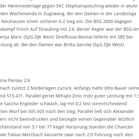
 der Heimniederlage gegen SKC Stephansposching wieder in akute
nden Wochenende in Zugzwang. Bei den Damen in der Landesliga
7 Neuhausen einen sicheren 6:2 Sieg ein. Die BSG 2000 dagegen
kampf Frisch Auf Straubing mit 2:6. Bester Kegler war der BSG-ler
rija Maric (SpG DJK West/ Dreiflüsse-Bosna) lieferte mit 585 bei
tung ab. Bei den Damen war Britta Gericke (SpG DJK West/
osna Passau 2:6
 nach zuletzt 2 Niederlagen zurück. Anfangs hatte Otto Bauer sein
nd 515:471. Parallel geriet Mihajlo Zinic trotz guter Leistung mit 1:
te Sascha Engleder schwach, lag mit 0:2 fast vorentscheidend
ten Wurf bei 505:503 noch den Sieg. Parallel ließ sich Alexander
ners nicht beeindrucken und besiegte seinen Gegenüber letztlich
schenstand von 3:1 bei 77 Kegel Vorsprung standen die Chancen
lende Tobias Merzbach kassierte zwar nach 2:0 Führung noch den