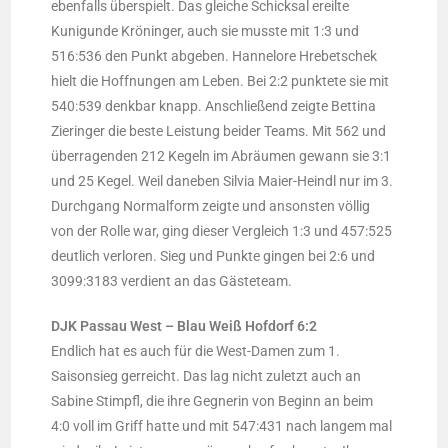
ebenfalls überspielt. Das gleiche
Schicksal ereilte
Kunigunde Kröninger, auch sie musste mit 1:3 und
516:536 den
Punkt abgeben. Hannelore Hrebetschek
hielt die Hoffnungen am Leben. Bei 2:2
punktete sie mit
540:539 denkbar knapp. Anschließend zeigte Bettina
Zieringer
die beste Leistung beider Teams. Mit 562 und
überragenden 212 Kegeln im
Abräumen gewann sie 3:1
und 25 Kegel. Weil daneben Silvia Maier-Heindl nur im
3.
Durchgang Normalform zeigte und ansonsten völlig
von der Rolle war, ging
dieser Vergleich 1:3 und 457:525
deutlich verloren. Sieg und Punkte gingen bei
2:6 und
3099:3183 verdient an das Gästeteam.
DJK Passau West – Blau Weiß Hofdorf 6:2
Endlich hat es auch für die West-Damen zum 1.
Saisonsieg
gerreicht. Das lag nicht zuletzt auch an
Sabine Stimpfl, die ihre Gegnerin von
Beginn an beim
4:0 voll im Griff hatte und mit 547:431 nach langem mal