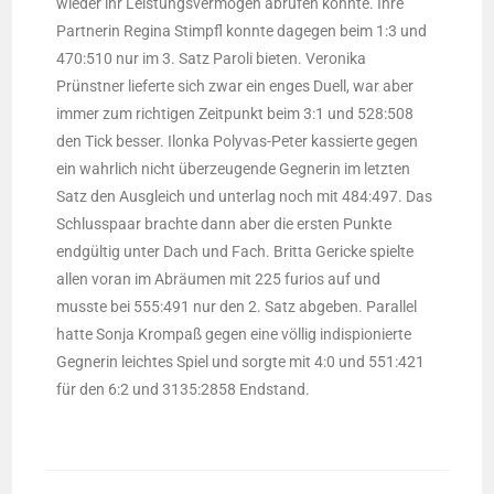
wieder
ihr Leistungsvermögen abrufen konnte. Ihre
Partnerin Regina Stimpfl konnte
dagegen beim 1:3 und
470:510 nur im 3. Satz Paroli bieten. Veronika
Prünstner
lieferte sich zwar ein enges Duell, war aber
immer zum richtigen Zeitpunkt beim
3:1 und 528:508
den Tick besser. Ilonka Polyvas-Peter kassierte gegen
ein
wahrlich nicht überzeugende Gegnerin im letzten
Satz den Ausgleich und unterlag
noch mit 484:497. Das
Schlusspaar brachte dann aber die ersten Punkte
endgültig
unter Dach und Fach. Britta Gericke spielte
allen voran im Abräumen mit 225
furios auf und
musste bei 555:491 nur den 2. Satz abgeben. Parallel
hatte Sonja
Krompaß gegen eine völlig indispionierte
Gegnerin leichtes Spiel und sorgte mit
4:0 und 551:421
für den 6:2 und 3135:2858 Endstand.