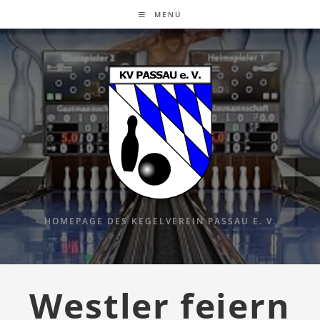
MENÜ
HOMEPAGE DES KEGELVEREIN PASSAU E. V.
Westler feiern