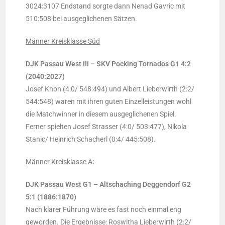
3024:3107 Endstand
sorgte dann Nenad Gavric mit
510:508 bei ausgeglichenen Sätzen.
Männer Kreisklasse Süd
DJK Passau West III – SKV Pocking Tornados G1 4:2
(2040:2027)
Josef Knon
(4:0/ 548:494) und Albert Lieberwirth (2:2/
544:548) waren mit ihren guten
Einzelleistungen wohl
die Matchwinner in diesem ausgeglichenen Spiel.
Ferner
spielten Josef Strasser (4:0/ 503:477), Nikola
Stanic/ Heinrich Schacherl (0:4/
445:508).
Männer
Kreisklasse A
:
DJK Passau West G1 – Altschaching Deggendorf G2
5:1 (1886:1870)
Nach klarer Führung wäre es fast noch einmal eng
geworden.
Die Ergebnisse: Roswitha Lieberwirth (2:2/