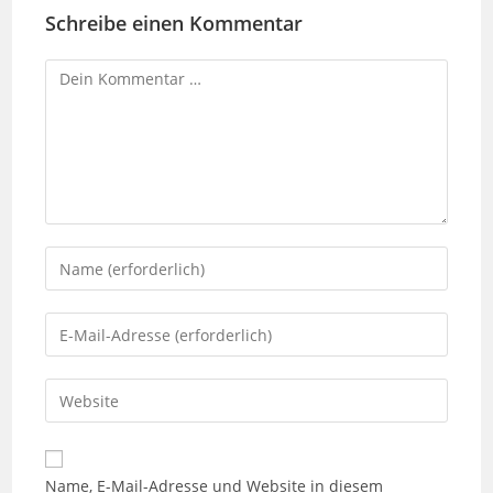
Schreibe einen Kommentar
Name, E-Mail-Adresse und Website in diesem