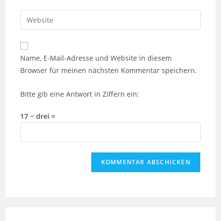
Benutzernamen
E-
Gib
zum
Mail-
deine
Kommentieren
Adresse
Website-
ein
zum
URL
Name, E-Mail-Adresse und Website in diesem
Kommentieren
ein
Browser für meinen nächsten Kommentar speichern.
ein
(optional)
Bitte gib eine Antwort in Ziffern ein:
17 − drei =