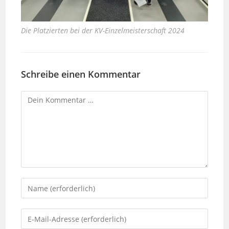
Die Platzierten bei der KV-Einzelmeisterschaft 2024
Schreibe einen Kommentar
Kommentar
Gib
deinen
Namen
Gib
oder
deine