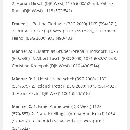
2. Florian Hirsch (DJK West) 1126 (600/526), 3. Patrick
Raml (DJK West) 1113 (572/541)
Frauen:
1. Bettina Zieringer (BSG 2000) 1165 (594/571),
2. Britta Gericke (DJK West) 1075 (491/584), 3. Carmen
Heindl (BSG 2000) 973 (490/483)
Männer A:
1. Matthias Gruber (Arena Hundsdorf) 1075
(545/530), 2. Albert Tosch (BSG 2000) 1071 (552/519), 3.
Christian Krompaß (DJK West) 1010 (496/514)
Männer B:
1. Horst Hrebetschek (BSG 2000) 1130
(551/579), 2. Roland Tretter (BSG 2000) 1073 (581/492),
3. Franz Fischl (DJK West) 1061 (543/518)
Männer C:
1. Ismet Ahmetovic (DJK West) 1127
(570/557), 2. Franz Kreilinger (Arena Hundsdorf) 1064
(570/494), 3. Heinrich Schacherl (DJK West) 1053
(531/522)