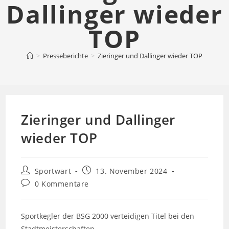
Dallinger wieder
TOP
>
Presseberichte
>
Zieringer und Dallinger wieder TOP
Zieringer und Dallinger
wieder TOP
Beitrags-
Beitrag
Sportwart
13. November 2024
Autor:
veröffentlicht:
Beitrags-
0 Kommentare
Kommentare:
Sportkegler der BSG 2000 verteidigen Titel bei den
Stadtmeisterschaften