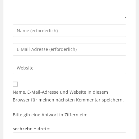
Gib
deinen
Namen
Gib
oder
deine
Benutzernamen
E-
Gib
zum
Mail-
deine
Kommentieren
Adresse
Website-
ein
zum
URL
Name, E-Mail-Adresse und Website in diesem
Kommentieren
ein
Browser für meinen nächsten Kommentar speichern.
ein
(optional)
Bitte gib eine Antwort in Ziffern ein:
sechzehn − drei =