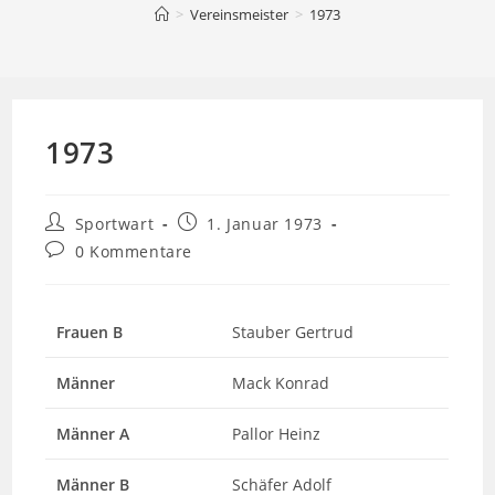
>
Vereinsmeister
>
1973
1973
Beitrags-
Beitrag
Sportwart
1. Januar 1973
Autor:
veröffentlicht:
Beitrags-
0 Kommentare
Kommentare:
Frauen B
Stauber Gertrud
Männer
Mack Konrad
Männer A
Pallor Heinz
Männer B
Schäfer Adolf