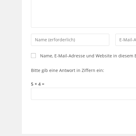
Gib
Gib
deinen
deine
Namen
E-
Name, E-Mail-Adresse und Website in diesem
oder
Mail-
Benutzernamen
Adresse
Bitte gib eine Antwort in Ziffern ein:
zum
zum
Kommentieren
Kommenti
5 × 4 =
ein
ein