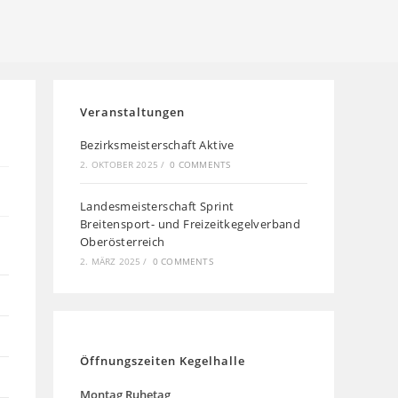
Veranstaltungen
Bezirksmeisterschaft Aktive
2. OKTOBER 2025
/
0 COMMENTS
Landesmeisterschaft Sprint
Breitensport- und Freizeitkegelverband
Oberösterreich
2. MÄRZ 2025
/
0 COMMENTS
Öffnungszeiten Kegelhalle
Montag
Ruhetag