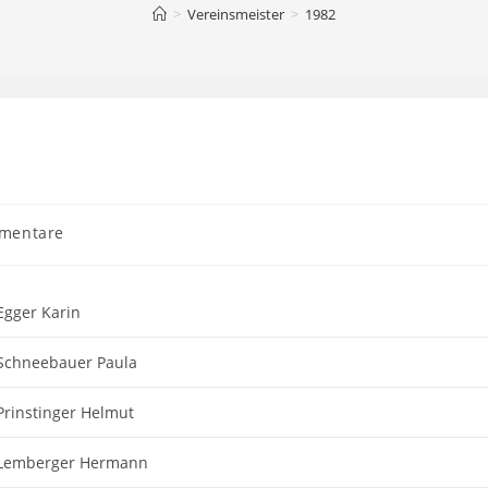
>
Vereinsmeister
>
1982
mentare
re:
Egger Karin
Schneebauer Paula
Prinstinger Helmut
Lemberger Hermann