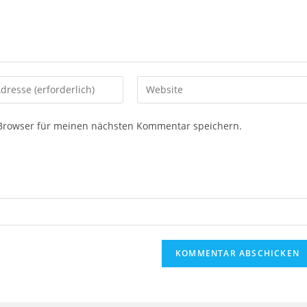
Gib
deine
Website-
 Browser für meinen nächsten Kommentar speichern.
URL
ein
(optional)
eren