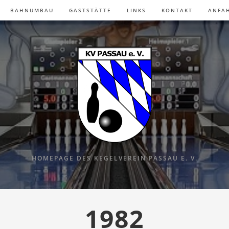
BAHNUMBAU
GASTSTÄTTE
LINKS
KONTAKT
ANFA
HOMEPAGE DES KEGELVEREIN PASSAU E. V.
1982