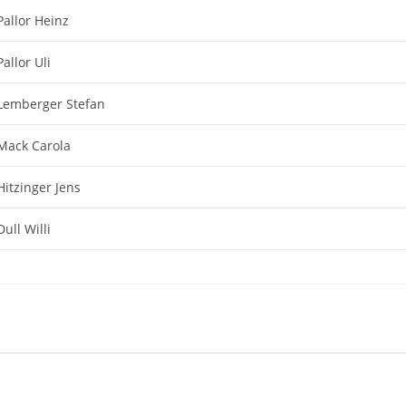
Pallor Heinz
Pallor Uli
Lemberger Stefan
Mack Carola
Hitzinger Jens
Dull Willi