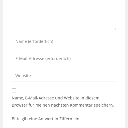
Gib
deinen
Namen
Gib
oder
deine
Benutzernamen
E-
Gib
zum
Mail-
deine
Kommentieren
Adresse
Website-
ein
zum
URL
Name, E-Mail-Adresse und Website in diesem
Kommentieren
ein
Browser für meinen nächsten Kommentar speichern.
ein
(optional)
Bitte gib eine Antwort in Ziffern ein: