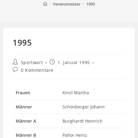
>
Vereinsmeister
>
1995
1995
Beitrags-
Beitrag
Sportwart
1. Januar 1995
Autor:
veröffentlicht:
Beitrags-
0 Kommentare
Kommentare:
Frauen
Kinzl Martha
Männer
Schönberger Johann
Männer A
Burghardt Heinrich
Männer B
Pallor Heinz