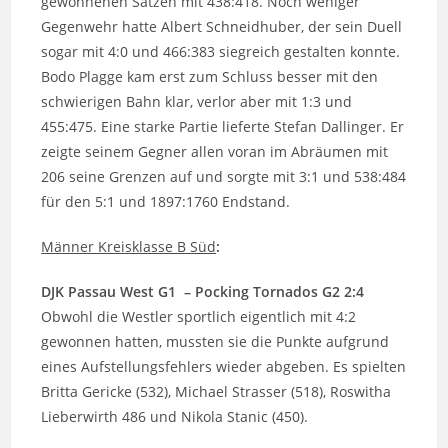
gewonnenen Sätzen mit 438:418. Noch weniger
Gegenwehr hatte Albert Schneidhuber, der sein Duell
sogar mit 4:0 und 466:383 siegreich gestalten konnte.
Bodo Plagge kam erst zum Schluss besser mit den
schwierigen Bahn klar, verlor aber mit 1:3 und
455:475. Eine starke Partie lieferte Stefan Dallinger. Er
zeigte seinem Gegner allen voran im Abräumen mit
206 seine Grenzen auf und sorgte mit 3:1 und 538:484
für den 5:1 und 1897:1760 Endstand.
Männer Kreisklasse B Süd
:
DJK Passau West G1 – Pocking Tornados G2 2:4
Obwohl die Westler sportlich eigentlich mit 4:2
gewonnen hatten, mussten sie die Punkte aufgrund
eines Aufstellungsfehlers wieder abgeben. Es spielten
Britta Gericke (532), Michael Strasser (518), Roswitha
Lieberwirth 486 und Nikola Stanic (450).