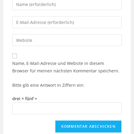
Gib
deinen
Namen
Gib
oder
deine
Benutzernamen
E-
Gib
zum
Mail-
deine
Kommentieren
Adresse
Website-
ein
zum
URL
Name, E-Mail-Adresse und Website in diesem
Kommentieren
ein
Browser für meinen nächsten Kommentar speichern.
ein
(optional)
Bitte gib eine Antwort in Ziffern ein:
drei × fünf =