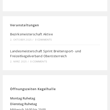
Veranstaltungen
Bezirksmeisterschaft Aktive
2. OKTOBER 2025
/
0 COMMENTS
Landesmeisterschaft Sprint Breitensport- und
Freizeitkegelverband Oberösterreich
2. MÄRZ 2025
/
0 COMMENTS
Öffnungszeiten Kegelhalle
Montag
Ruhetag
Dienstag Ruhetag
Mittwoch 16:00 bis 23:00