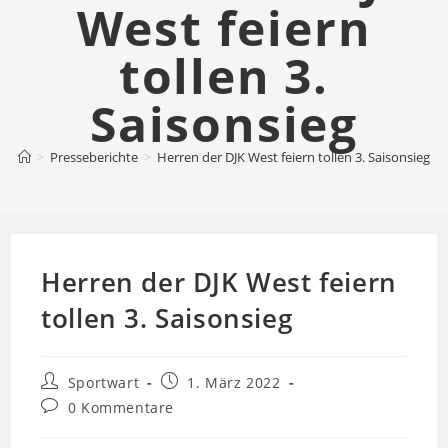
West feiern
tollen 3.
Saisonsieg
>
Presseberichte
>
Herren der DJK West feiern tollen 3. Saisonsieg
Herren der DJK West feiern
tollen 3. Saisonsieg
Beitrags-
Beitrag
Sportwart
1. März 2022
Autor:
veröffentlicht:
Beitrags-
0 Kommentare
Kommentare: