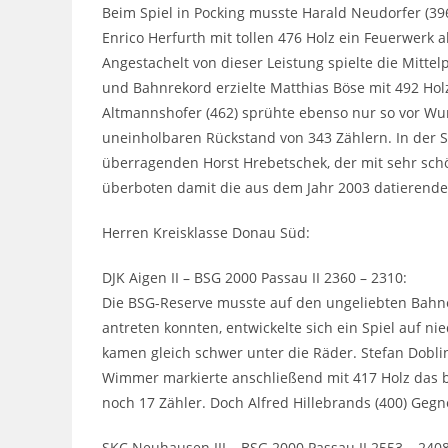
Beim Spiel in Pocking musste Harald Neudorfer (39
Enrico Herfurth mit tollen 476 Holz ein Feuerwerk 
Angestachelt von dieser Leistung spielte die Mitt
und Bahnrekord erzielte Matthias Böse mit 492 Hol
Altmannshofer (462) sprühte ebenso nur so vor Wur
uneinholbaren Rückstand von 343 Zählern. In der 
überragenden Horst Hrebetschek, der mit sehr schö
überboten damit die aus dem Jahr 2003 datierende 
Herren Kreisklasse Donau Süd:
DJK Aigen II – BSG 2000 Passau II 2360 – 2310:
Die BSG-Reserve musste auf den ungeliebten Bahne
antreten konnten, entwickelte sich ein Spiel auf ni
kamen gleich schwer unter die Räder. Stefan Doblin
Wimmer markierte anschließend mit 417 Holz das b
noch 17 Zähler. Doch Alfred Hillebrands (400) Gegn
SKC Neuhausen III – BSG 2000 Passau II 2553 – 2408