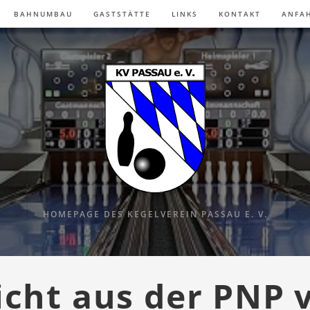
BAHNUMBAU
GASTSTÄTTE
LINKS
KONTAKT
ANFA
HOMEPAGE DES KEGELVEREIN PASSAU E. V.
icht aus der PNP 