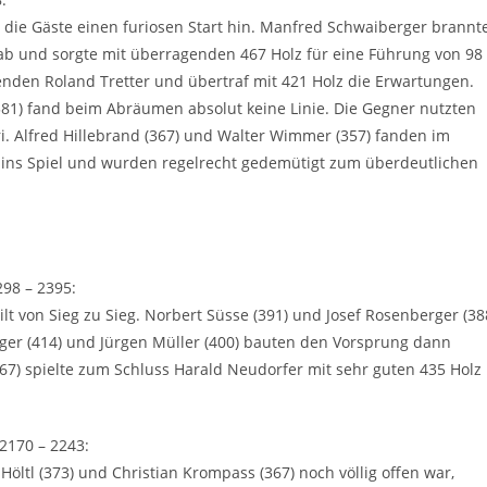
n die Gäste einen furiosen Start hin. Manfred Schwaiberger brannt
ab und sorgte mit überragenden 467 Holz für eine Führung von 98
renden Roland Tretter und übertraf mit 421 Holz die Erwartungen.
381) fand beim Abräumen absolut keine Linie. Die Gegner nutzten
. Alfred Hillebrand (367) und Walter Wimmer (357) fanden im
 ins Spiel und wurden regelrecht gedemütigt zum überdeutlichen
298 – 2395:
lt von Sieg zu Sieg. Norbert Süsse (391) und Josef Rosenberger (38
nger (414) und Jürgen Müller (400) bauten den Vorsprung dann
67) spielte zum Schluss Harald Neudorfer mit sehr guten 435 Holz
2170 – 2243:
öltl (373) und Christian Krompass (367) noch völlig offen war,