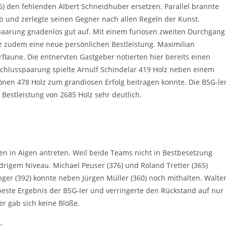
6) den fehlenden Albert Schneidhuber ersetzen. Parallel brannte
ab und zerlegte seinen Gegner nach allen Regeln der Kunst.
elpaarung gnadenlos gut auf. Mit einem furiosen zweiten Durchgang
z zudem eine neue persönlichen Bestleistung. Maximilian
flaune. Die entnervten Gastgeber notierten hier bereits einen
Schlusspaarung spielte Arnulf Schindelar 419 Holz neben einem
nen 478 Holz zum grandiosen Erfolg beitragen konnte. Die BSG-le
Bestleistung von 2685 Holz sehr deutlich.
n in Aigen antreten. Weil beide Teams nicht in Bestbesetzung
edrigem Niveau. Michael Peuser (376) und Roland Tretter (365)
ger (392) konnte neben Jürgen Müller (360) noch mithalten. Walte
este Ergebnis der BSG-ler und verringerte den Rückstand auf nur
er gab sich keine Blöße.
: