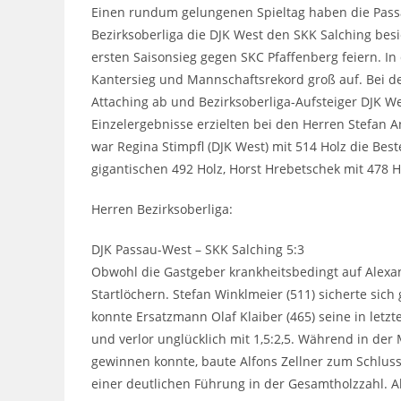
Einen rundum gelungenen Spieltag haben die Passa
Bezirksoberliga die DJK West den SKK Salching besi
ersten Saisonsieg gegen SKC Pfaffenberg feiern. In
Kantersieg und Mannschaftsrekord groß auf. Bei de
Attaching ab und Bezirksoberliga-Aufsteiger DJK We
Einzelergebnisse erzielten bei den Herren Stefan
war Regina Stimpfl (DJK West) mit 514 Holz die Best
gigantischen 492 Holz, Horst Hrebetschek mit 478 
Herren Bezirksoberliga:
DJK Passau-West – SKK Salching 5:3
Obwohl die Gastgeber krankheitsbedingt auf Alexa
Startlöchern. Stefan Winklmeier (511) sicherte sic
konnte Ersatzmann Olaf Klaiber (465) seine in letz
und verlor unglücklich mit 1,5:2,5. Während in der
gewinnen konnte, baute Alfons Zellner zum Schluss
einer deutlichen Führung in der Gesamtholzzahl. Al