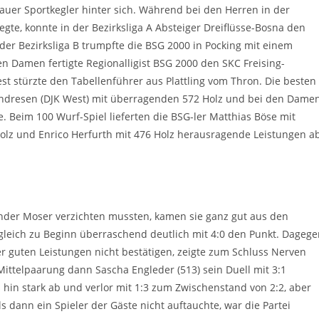
uer Sportkegler hinter sich. Während bei den Herren in der
egte, konnte in der Bezirksliga A Absteiger Dreiflüsse-Bosna den
 der Bezirksliga B trumpfte die BSG 2000 in Pocking mit einem
n Damen fertigte Regionalligist BSG 2000 den SKC Freising-
st stürzte den Tabellenführer aus Plattling vom Thron. Die besten
 Andresen (DJK West) mit überragenden 572 Holz und bei den Dame
e. Beim 100 Wurf-Spiel lieferten die BSG-ler Matthias Böse mit
Holz und Enrico Herfurth mit 476 Holz herausragende Leistungen a
nder Moser verzichten mussten, kamen sie ganz gut aus den
h gleich zu Beginn überraschend deutlich mit 4:0 den Punkt. Dageg
ter guten Leistungen nicht bestätigen, zeigte zum Schluss Nerven
 Mittelpaarung dann Sascha Engleder (513) sein Duell mit 3:1
 hin stark ab und verlor mit 1:3 zum Zwischenstand von 2:2, aber
s dann ein Spieler der Gäste nicht auftauchte, war die Partei