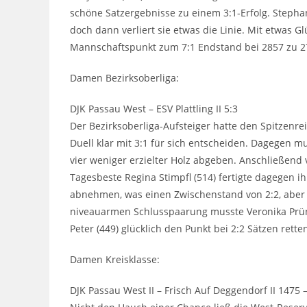
schöne Satzergebnisse zu einem 3:1-Erfolg. Stepha
doch dann verliert sie etwas die Linie. Mit etwas G
Mannschaftspunkt zum 7:1 Endstand bei 2857 zu 2
Damen Bezirksoberliga:
DJK Passau West – ESV Plattling II 5:3
Der Bezirksoberliga-Aufsteiger hatte den Spitzenreit
Duell klar mit 3:1 für sich entscheiden. Dagegen 
vier weniger erzielter Holz abgeben. Anschließend v
Tagesbeste Regina Stimpfl (514) fertigte dagegen 
abnehmen, was einen Zwischenstand von 2:2, aber 
niveauarmen Schlusspaarung musste Veronika Prüns
Peter (449) glücklich den Punkt bei 2:2 Sätzen rett
Damen Kreisklasse:
DJK Passau West II – Frisch Auf Deggendorf II 1475 