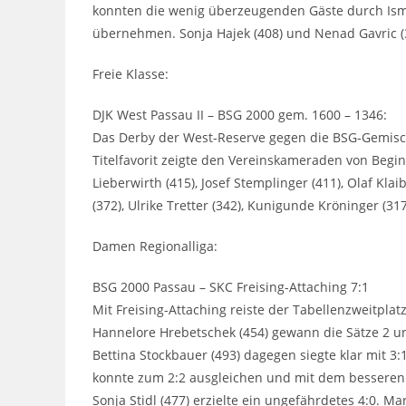
konnten die wenig überzeugenden Gäste durch Isme
übernehmen. Sonja Hajek (408) und Nenad Gavric (
Freie Klasse:
DJK West Passau II – BSG 2000 gem. 1600 – 1346:
Das Derby der West-Reserve gegen die BSG-Gemisch
Titelfavorit zeigte den Vereinskameraden von Begin
Lieberwirth (415), Josef Stemplinger (411), Olaf Kla
(372), Ulrike Tretter (342), Kunigunde Kröninger (31
Damen Regionalliga:
BSG 2000 Passau – SKC Freising-Attaching 7:1
Mit Freising-Attaching reiste der Tabellenzweitplat
Hannelore Hrebetschek (454) gewann die Sätze 2 und
Bettina Stockbauer (493) dagegen siegte klar mit 3:
konnte zum 2:2 ausgleichen und mit dem besseren
Sonja Stidl (477) erzielte ein ungefährdetes 4:0. M