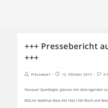
+++ Pressebericht a
+++
Beitrags-
Beitrag
Beitra
Pressewart
12. Oktober 2015
0 
Autor:
veröffentlicht:
Komme
Passauer Sportkegler glänzen mit überragenden L
BSG-ler Matthias Böse 492 Holz (100 Wurf) und Wes