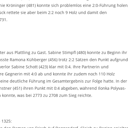
nie Kröninger (481) konnte sich problemlos eine 2:0-Führung holen
lück rettete sie aber beim 2:2 noch 9 Holz und damit den
731.
er aus Plattling zu Gast. Sabine Stimpfl (480) konnte zu Beginn ihr
musste Ramona Kühberger (456) trotz 2:2 Sätzen den Punkt aufgrund
erlor Sabine Schott (423) klar mit 0:4. Ihre Partnerin und
ihre Gegnerin mit 4:0 ab und konnte ihr zudem noch 110 Holz
eine deutliche Führung im Gesamtergebnis zur Folge hatte. In der
tner (451) ihren Punkt mit 0:4 abgeben, während Ilonka Polyvas-
en konnte, was bei 2773 zu 2708 zum Sieg reichte.
– 1325: