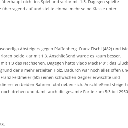
d überhaupt nicht ins Spiel und verlor mit 1:3. Dagegen spielte
 überragend auf und stellte einmal mehr seine Klasse unter
oberliga Absteigers gegen Pfaffenberg. Franz Fischl (482) und Ivi
erloren beide klar mit 1:3. Anschließend wurde es kaum besser.
t mit 1:3 das Nachsehen. Dagegen hatte Vlado Mack (481) das Glück
grund der 9 mehr erzielten Holz. Dadurch war noch alles offen un
 Franz Feldmeier (505) einen schwachen Gegner erwischte und
 die ersten beiden Bahnen total neben sich. Anschließend steigert
el noch drehen und damit auch die gesamte Partie zum 5:3 bei 2950
23: