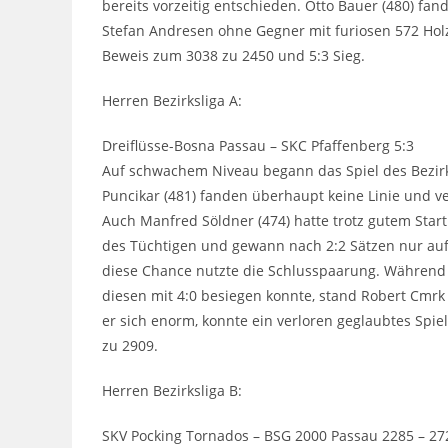
bereits vorzeitig entschieden. Otto Bauer (480) fan
Stefan Andresen ohne Gegner mit furiosen 572 Holz
Beweis zum 3038 zu 2450 und 5:3 Sieg.
Herren Bezirksliga A:
Dreiflüsse-Bosna Passau – SKC Pfaffenberg 5:3
Auf schwachem Niveau begann das Spiel des Bezirks
Puncikar (481) fanden überhaupt keine Linie und v
Auch Manfred Söldner (474) hatte trotz gutem Star
des Tüchtigen und gewann nach 2:2 Sätzen nur auf
diese Chance nutzte die Schlusspaarung. Während
diesen mit 4:0 besiegen konnte, stand Robert Cmrk
er sich enorm, konnte ein verloren geglaubtes Spi
zu 2909.
Herren Bezirksliga B:
SKV Pocking Tornados – BSG 2000 Passau 2285 – 27