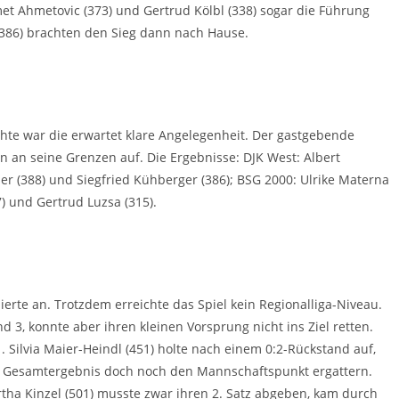
t Ahmetovic (373) und Gertrud Kölbl (338) sogar die Führung
386) brachten den Sieg dann nach Hause.
te war die erwartet klare Angelegenheit. Der gastgebende
n an seine Grenzen auf. Die Ergebnisse: DJK West: Albert
iber (388) und Siegfried Kühberger (386); BSG 2000: Ulrike Materna
7) und Gertrud Luzsa (315).
zierte an. Trotzdem erreichte das Spiel kein Regionalliga-Niveau.
 3, konnte aber ihren kleinen Vorsprung nicht ins Ziel retten.
1. Silvia Maier-Heindl (451) holte nach einem 0:2-Rückstand auf,
 Gesamtergebnis doch noch den Mannschaftspunkt ergattern.
artha Kinzel (501) musste zwar ihren 2. Satz abgeben, kam durch