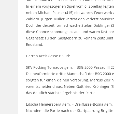
In einem vorgezogenen Spiel vom 6. Spieltag legte
neben Michael Peuser (415) ein wahres Feuerwerk 
Zählern. Jürgen Müller vertrat den verletzt pausie
Doch der derzeit formschwache Stefan Doblinger (
diese Chance schonungslos aus und waren fast pari
Gegensatz zu den Gastgebern zu keinem Zeitpunkt
Endstand.
Herren Kreisklasse B Süd:
SKV Pocking Tornados gem. – BSG 2000 Passau III 2
Die neuformierte dritte Mannschaft der BSG 2000 ei
sorgten für einen kleinen Vorsprung. Markus Zieri
vorentscheidend aus. Neben Gottfried Kröninger (3
das deutlich stärkste Ergebnis der Partie.
Edscha Hengersberg gem. – Dreiflüsse-Bosna gem. 
Nachdem die Partie nach der Startpaarung Brigitte H