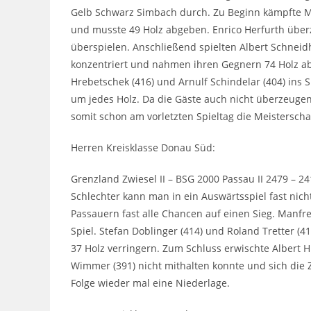
Gelb Schwarz Simbach durch. Zu Beginn kämpfte Mat
und musste 49 Holz abgeben. Enrico Herfurth über
überspielen. Anschließend spielten Albert Schneid
konzentriert und nahmen ihren Gegnern 74 Holz ab.
Hrebetschek (416) und Arnulf Schindelar (404) ins 
um jedes Holz. Da die Gäste auch nicht überzeuge
somit schon am vorletzten Spieltag die Meisterscha
Herren Kreisklasse Donau Süd:
Grenzland Zwiesel II – BSG 2000 Passau II 2479 – 24
Schlechter kann man in ein Auswärtsspiel fast nic
Passauern fast alle Chancen auf einen Sieg. Manfr
Spiel. Stefan Doblinger (414) und Roland Tretter (
37 Holz verringern. Zum Schluss erwischte Albert H
Wimmer (391) nicht mithalten konnte und sich die Z
Folge wieder mal eine Niederlage.