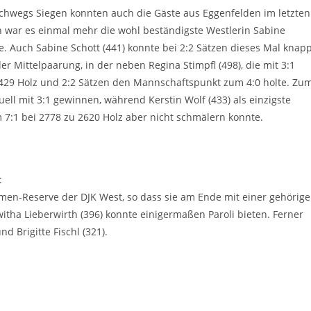
chwegs Siegen konnten auch die Gäste aus Eggenfelden im letzten
n war es einmal mehr die wohl beständigste Westlerin Sabine
gte. Auch Sabine Schott (441) konnte bei 2:2 Sätzen dieses Mal knap
er Mittelpaarung, in der neben Regina Stimpfl (498), die mit 3:1
29 Holz und 2:2 Sätzen den Mannschaftspunkt zum 4:0 holte. Zu
ell mit 3:1 gewinnen, während Kerstin Wolf (433) als einzigste
 7:1 bei 2778 zu 2620 Holz aber nicht schmälern konnte.
:
men-Reserve der DJK West, so dass sie am Ende mit einer gehörig
itha Lieberwirth (396) konnte einigermaßen Paroli bieten. Ferner
nd Brigitte Fischl (321).