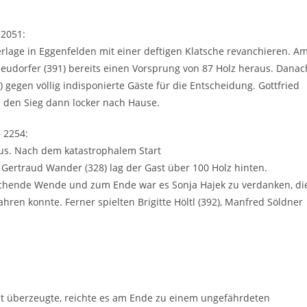
 2051:
rlage in Eggenfelden mit einer deftigen Klatsche revanchieren. A
Neudorfer (391) bereits einen Vorsprung von 87 Holz heraus. Danac
 gegen völlig indisponierte Gäste für die Entscheidung. Gottfried
n den Sieg dann locker nach Hause.
 2254:
aus. Nach dem katastrophalem Start
 Gertraud Wander (328) lag der Gast über 100 Holz hinten.
schende Wende und zum Ende war es Sonja Hajek zu verdanken, di
hren konnte. Ferner spielten Brigitte Höltl (392), Manfred Söldner
ht überzeugte, reichte es am Ende zu einem ungefährdeten