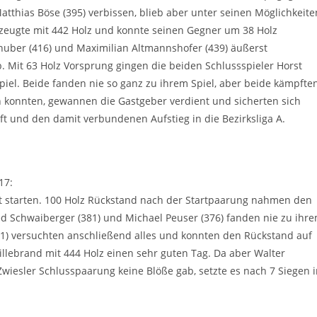
thias Böse (395) verbissen, blieb aber unter seinen Möglichkeite
zeugte mit 442 Holz und konnte seinen Gegner um 38 Holz
huber (416) und Maximilian Altmannshofer (439) äußerst
 Mit 63 Holz Vorsprung gingen die beiden Schlussspieler Horst
Spiel. Beide fanden nie so ganz zu ihrem Spiel, aber beide kämpfte
n konnten, gewannen die Gastgeber verdient und sicherten sich
ft und den damit verbundenen Aufstieg in die Bezirksliga A.
17:
ht starten. 100 Holz Rückstand nach der Startpaarung nahmen den
ed Schwaiberger (381) und Michael Peuser (376) fanden nie zu ihr
411) versuchten anschließend alles und konnten den Rückstand auf
illebrand mit 444 Holz einen sehr guten Tag. Da aber Walter
wiesler Schlusspaarung keine Blöße gab, setzte es nach 7 Siegen 