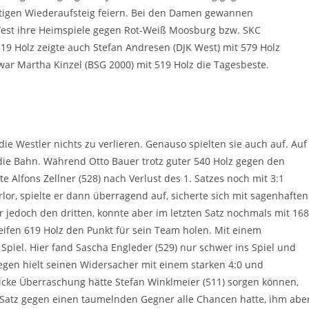
rtigen Wiederaufsteig feiern. Bei den Damen gewannen
 West ihre Heimspiele gegen Rot-Weiß Moosburg bzw. SKC
19 Holz zeigte auch Stefan Andresen (DJK West) mit 579 Holz
ar Martha Kinzel (BSG 2000) mit 519 Holz die Tagesbeste.
e Westler nichts zu verlieren. Genauso spielten sie auch auf. Auf
die Bahn. Während Otto Bauer trotz guter 540 Holz gegen den
te Alfons Zellner (528) nach Verlust des 1. Satzes noch mit 3:1
or, spielte er dann überragend auf, sicherte sich mit sagenhaften
or jedoch den dritten, konnte aber im letzten Satz nochmals mit 168
ifen 619 Holz den Punkt für sein Team holen. Mit einem
 Spiel. Hier fand Sascha Engleder (529) nur schwer ins Spiel und
egen hielt seinen Widersacher mit einem starken 4:0 und
icke Überraschung hätte Stefan Winklmeier (511) sorgen können,
3. Satz gegen einen taumelnden Gegner alle Chancen hatte, ihm abe