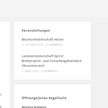
Veranstaltungen
Bezirksmeisterschaft Aktive
2. OKTOBER 2025
/
0 COMMENTS
Landesmeisterschaft Sprint
Breitensport- und Freizeitkegelverband
Oberösterreich
2. MÄRZ 2025
/
0 COMMENTS
er
Öffnungszeiten Kegelhalle
z
Montag
Ruhetag