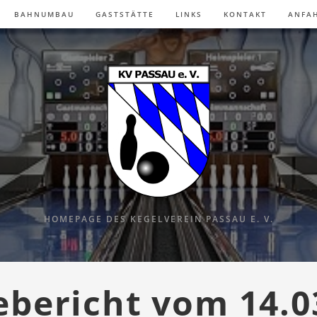
BAHNUMBAU
GASTSTÄTTE
LINKS
KONTAKT
ANFA
HOMEPAGE DES KEGELVEREIN PASSAU E. V.
ebericht vom 14.0