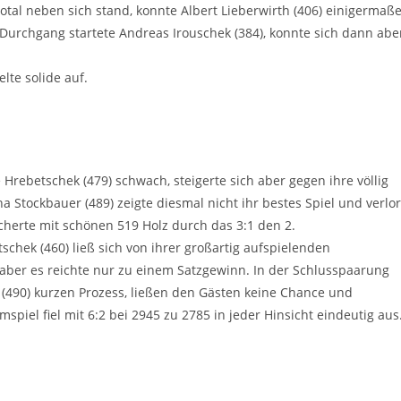
otal neben sich stand, konnte Albert Lieberwirth (406) einigermaß
 Durchgang startete Andreas Irouschek (384), konnte sich dann abe
lte solide auf.
rebetschek (479) schwach, steigerte sich aber gegen ihre völlig
a Stockbauer (489) zeigte diesmal nicht ihr bestes Spiel und verlor
icherte mit schönen 519 Holz durch das 3:1 den 2.
chek (460) ließ sich von ihrer großartig aufspielenden
 aber es reichte nur zu einem Satzgewinn. In der Schlusspaarung
 (490) kurzen Prozess, ließen den Gästen keine Chance und
spiel fiel mit 6:2 bei 2945 zu 2785 in jeder Hinsicht eindeutig aus