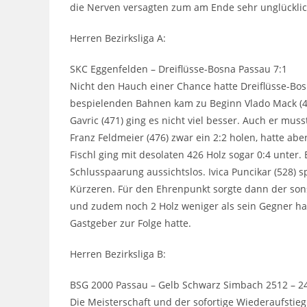
die Nerven versagten zum am Ende sehr unglücklich
Herren Bezirksliga A:
SKC Eggenfelden – Dreiflüsse-Bosna Passau 7:1
Nicht den Hauch einer Chance hatte Dreiflüsse-Bos
bespielenden Bahnen kam zu Beginn Vlado Mack (449
Gavric (471) ging es nicht viel besser. Auch er mu
Franz Feldmeier (476) zwar ein 2:2 holen, hatte a
Fischl ging mit desolaten 426 Holz sogar 0:4 unter.
Schlusspaarung aussichtslos. Ivica Puncikar (528) s
Kürzeren. Für den Ehrenpunkt sorgte dann der sons
und zudem noch 2 Holz weniger als sein Gegner hat
Gastgeber zur Folge hatte.
Herren Bezirksliga B:
BSG 2000 Passau – Gelb Schwarz Simbach 2512 – 2
Die Meisterschaft und der sofortige Wiederaufstieg