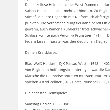
Die makellose Heimbilanz der West-Damen mit dur
Saison-Heimspiel nicht mehr verhindern. Zu Begin
Stimpfl, die ihre Gegnerin mit 4:0 förmlich abferti
punkten. Die Vorentscheidung fiel dann bereits in d
gewann, auch Ramona Kühberger trotz schwacher 4
Schluss konnte auch Veronika Prünstner (471) ihr Du
federn lassen musste, was den deutlichen Sieg zum
Damen Kreisklasse:
Blau-Weiß Hofdorf – DJK Passau West II 1648 – 1402
Von Beginn an hoffnungslos unterlegen war die Da
Klatsche die Heimreise antreten mussten. Nur Rosw
spielten Astrid Zellner (349), Beate Irouschek (336) u
Die nächsten Heimspiele:
Samstag Herren 15:00 Uhr: