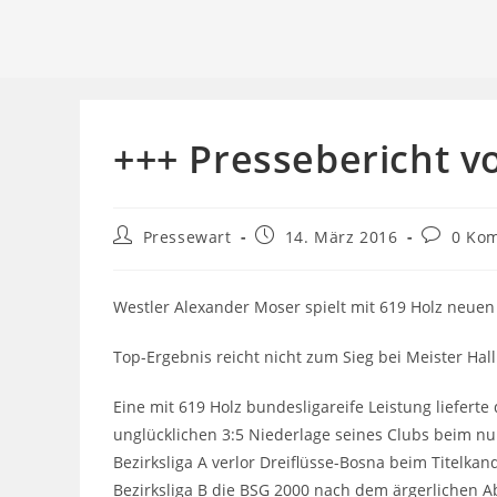
+++ Pressebericht v
Beitrags-
Beitrag
Beitrags-
Pressewart
14. März 2016
0 Ko
Autor:
veröffentlicht:
Komment
Westler Alexander Moser spielt mit 619 Holz neuen
Top-Ergebnis reicht nicht zum Sieg bei Meister Ha
Eine mit 619 Holz bundesligareife Leistung liefert
unglücklichen 3:5 Niederlage seines Clubs beim nu
Bezirksliga A verlor Dreiflüsse-Bosna beim Titelka
Bezirksliga B die BSG 2000 nach dem ärgerlichen 