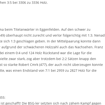
en 3:5 bei 3306 zu 3336 Holz.
na beim Titelanwärter in Eggenfelden. Auf den schwer zu
) überhaupt nicht zurecht und verlor folgerichtig mit 1:3. Nenad
sste sich 1:3 geschlagen geben. In der Mittelpaarung konnte dann
ber aufgrund der schwächeren Holzzahl auch das Nachsehen. Franz
 Bei einem 0:4 und 124 Holz Rückstand war die Lage für die
pielte zwar stark, zog aber trotzdem bei 2:2 Sätzen knapp den
t so starke Robert Cmrk (477), der auch nicht überzeugen konnte
te, was einen Endstand von 7:1 bei 2959 zu 2827 Holz für die
455:
 ist geschafft! Die BSG-ler setzten sich nach zähem Kampf gegen