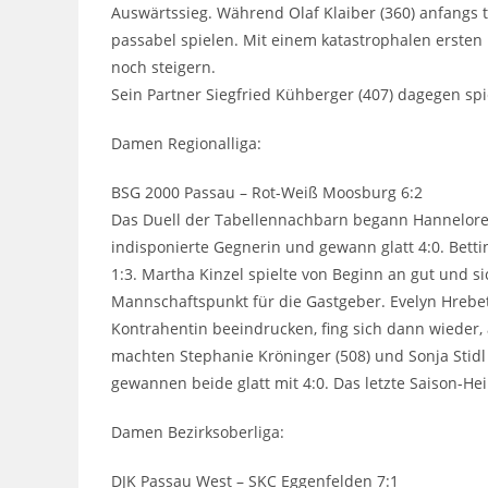
Auswärtssieg. Während Olaf Klaiber (360) anfangs t
passabel spielen. Mit einem katastrophalen ersten
noch steigern.
Sein Partner Siegfried Kühberger (407) dagegen spie
Damen Regionalliga:
BSG 2000 Passau – Rot-Weiß Moosburg 6:2
Das Duell der Tabellennachbarn begann Hannelore H
indisponierte Gegnerin und gewann glatt 4:0. Bettin
1:3. Martha Kinzel spielte von Beginn an gut und s
Mannschaftspunkt für die Gastgeber. Evelyn Hrebets
Kontrahentin beeindrucken, fing sich dann wieder,
machten Stephanie Kröninger (508) und Sonja Stidl
gewannen beide glatt mit 4:0. Das letzte Saison-Heim
Damen Bezirksoberliga:
DJK Passau West – SKC Eggenfelden 7:1