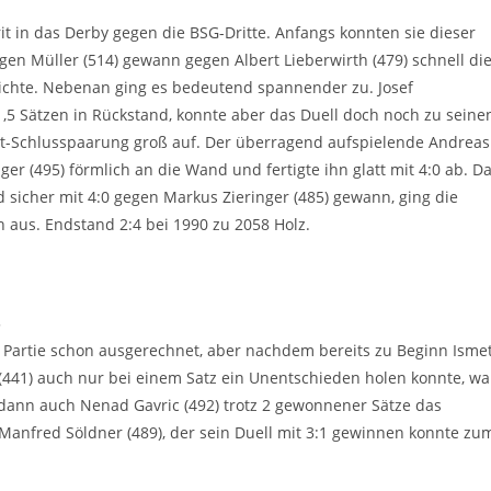
it in das Derby gegen die BSG-Dritte. Anfangs konnten sie dieser
rgen Müller (514) gewann gegen Albert Lieberwirth (479) schnell di
reichte. Nebenan ging es bedeutend spannender zu. Josef
 1,5 Sätzen in Rückstand, konnte aber das Duell doch noch zu seine
t-Schlusspaarung groß auf. Der überragend aufspielende Andreas
ger (495) förmlich an die Wand und fertigte ihn glatt mit 4:0 ab. D
 sicher mit 4:0 gegen Markus Zieringer (485) gewann, ging die
 aus. Endstand 2:4 bei 1990 zu 2058 Holz.
5
r Partie schon ausgerechnet, aber nachdem bereits zu Beginn Isme
 (441) auch nur bei einem Satz ein Unentschieden holen konnte, wa
e dann auch Nenad Gavric (492) trotz 2 gewonnener Sätze das
anfred Söldner (489), der sein Duell mit 3:1 gewinnen konnte zu