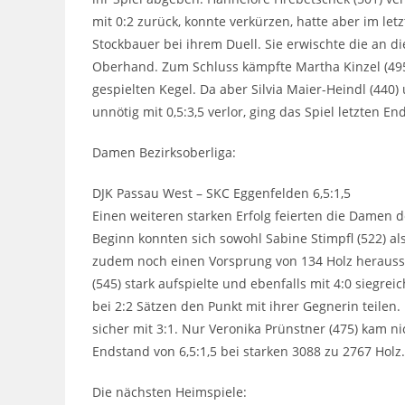
mit 0:2 zurück, konnte verkürzen, hatte aber im le
Stockbauer bei ihrem Duell. Sie erwischte die an d
Oberhand. Zum Schluss kämpfte Martha Kinzel (495
gespielten Kegel. Da aber Silvia Maier-Heindl (44
unnötig mit 0,5:3,5 verlor, ging das Spiel letzten 
Damen Bezirksoberliga:
DJK Passau West – SKC Eggenfelden 6,5:1,5
Einen weiteren starken Erfolg feierten die Damen
Beginn konnten sich sowohl Sabine Stimpfl (522) als
zudem noch einen Vorsprung von 134 Holz heraussp
(545) stark aufspielte und ebenfalls mit 4:0 siegrei
bei 2:2 Sätzen den Punkt mit ihrer Gegnerin teilen.
sicher mit 3:1. Nur Veronika Prünstner (475) kam nic
Endstand von 6,5:1,5 bei starken 3088 zu 2767 Holz.
Die nächsten Heimspiele: