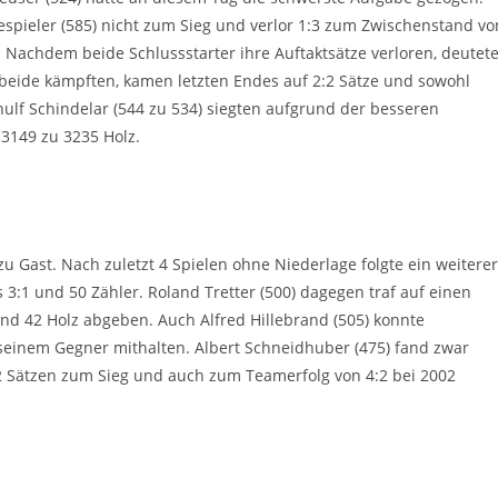
espieler (585) nicht zum Sieg und verlor 1:3 zum Zwischenstand vo
 Nachdem beide Schlussstarter ihre Auftaktsätze verloren, deutet
h beide kämpften, kamen letzten Endes auf 2:2 Sätze und sowohl
nulf Schindelar (544 zu 534) siegten aufgrund der besseren
 3149 zu 3235 Holz.
u Gast. Nach zuletzt 4 Spielen ohne Niederlage folgte ein weiterer
 3:1 und 50 Zähler. Roland Tretter (500) dagegen traf auf einen
nd 42 Holz abgeben. Auch Alfred Hillebrand (505) konnte
 seinem Gegner mithalten. Albert Schneidhuber (475) fand zwar
2:2 Sätzen zum Sieg und auch zum Teamerfolg von 4:2 bei 2002