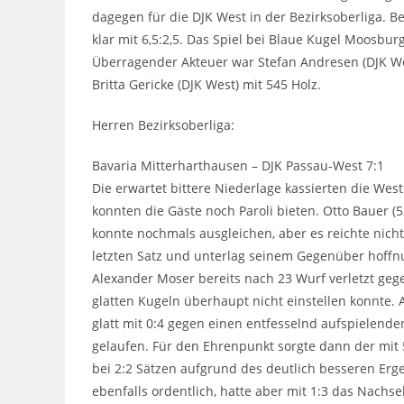
dagegen für die DJK West in der Bezirksoberliga.
klar mit 6,5:2,5. Das Spiel bei Blaue Kugel Moosb
Überragender Akteuer war Stefan Andresen (DJK We
Britta Gericke (DJK West) mit 545 Holz.
Herren Bezirksoberliga:
Bavaria Mitterharthausen – DJK Passau-West 7:1
Die erwartet bittere Niederlage kassierten die Wes
konnten die Gäste noch Paroli bieten. Otto Bauer (5
konnte nochmals ausgleichen, aber es reichte nich
letzten Satz und unterlag seinem Gegenüber hoffn
Alexander Moser bereits nach 23 Wurf verletzt gege
glatten Kugeln überhaupt nicht einstellen konnte. 
glatt mit 0:4 gegen einen entfesselnd aufspielende
gelaufen. Für den Ehrenpunkt sorgte dann der mit 
bei 2:2 Sätzen aufgrund des deutlich besseren Erge
ebenfalls ordentlich, hatte aber mit 1:3 das Nachs