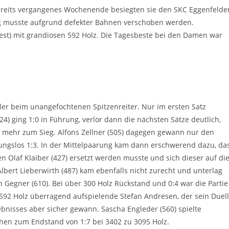
 Bereits vergangenes Wochenende besiegten sie den SKC Eggenfelde
urg musste aufgrund defekter Bahnen verschoben werden.
st) mit grandiosen 592 Holz. Die Tagesbeste bei den Damen war
tler beim unangefochtenen Spitzenreiter. Nur im ersten Satz
24) ging 1:0 in Führung, verlor dann die nächsten Sätze deutlich,
t mehr zum Sieg. Alfons Zellner (505) dagegen gewann nur den
ungslos 1:3. In der Mittelpaarung kam dann erschwerend dazu, da
n Olaf Klaiber (427) ersetzt werden musste und sich dieser auf di
Albert Lieberwirth (487) kam ebenfalls nicht zurecht und unterlag
n Gegner (610). Bei über 300 Holz Rückstand und 0:4 war die Partie
592 Holz überragend aufspielende Stefan Andresen, der sein Duell
bnisses aber sicher gewann. Sascha Engleder (560) spielte
ehen zum Endstand von 1:7 bei 3402 zu 3095 Holz.