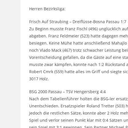
Herren Bezirksliga:
Frisch Auf Straubing – Dreiflüsse-Bosna Passau 1:7
Zu Beginn musste Franz Fischl (496) unglücklich au
abgeben. Franz Feldmeier (523) hatte dagegen meh
besiegen. Keine Mühe hatte anschließend Mahajlo Zi
noch Vlado Mack (467) trotz schwacher Leistung be
Vorentscheidung gefallen, da die Gäste auf eine st
musste zwar kämpfen, konnte nach 1:2 Rückstand 
Robert Cmrk (559) hatte alles im Griff und siegte s
3017 Holz.
BSG 2000 Passau – TSV Hengersberg 4:4
Nach dem Tabellenführer holten die BSG-ler ersat
Unentschieden. Ersatzspieler Roland Tretter (503) 
jedoch die restlichen Sätze, konnte aber 2 Holz meh
Spiel und verlor seinen Punkt klar mit 0:4 Sätzen 
sein Spiel mit 3:1 gewinnen. Sein Partner Michael 