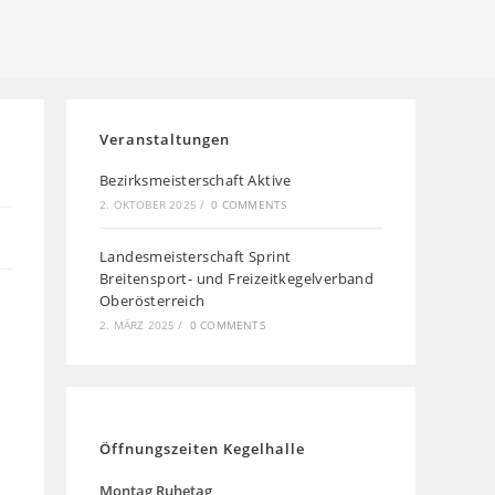
Veranstaltungen
Bezirksmeisterschaft Aktive
2. OKTOBER 2025
/
0 COMMENTS
Landesmeisterschaft Sprint
Breitensport- und Freizeitkegelverband
Oberösterreich
2. MÄRZ 2025
/
0 COMMENTS
Öffnungszeiten Kegelhalle
Montag
Ruhetag