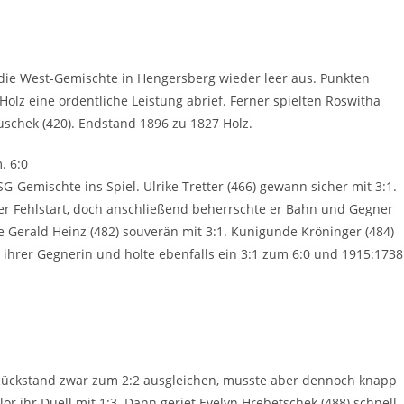
 die West-Gemischte in Hengersberg wieder leer aus. Punkten
Holz eine ordentliche Leistung abrief. Ferner spielten Roswitha
rouschek (420). Endstand 1896 zu 1827 Holz.
. 6:0
-Gemischte ins Spiel. Ulrike Tretter (466) gewann sicher mit 3:1.
liger Fehlstart, doch anschließend beherrschte er Bahn und Gegner
 Gerald Heinz (482) souverän mit 3:1. Kunigunde Kröninger (484)
 ihrer Gegnerin und holte ebenfalls ein 3:1 zum 6:0 und 1915:1738
 Rückstand zwar zum 2:2 ausgleichen, musste aber dennoch knapp
or ihr Duell mit 1:3. Dann geriet Evelyn Hrebetschek (488) schnell