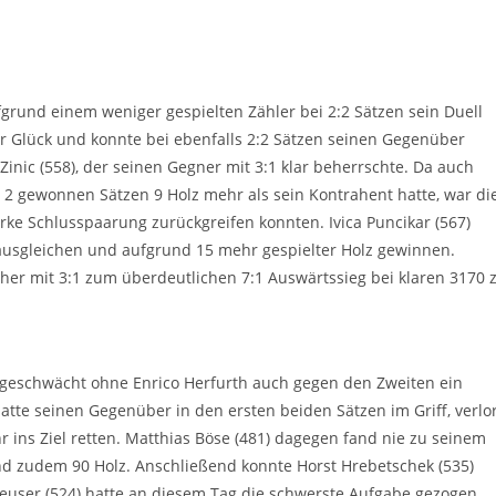
fgrund einem weniger gespielten Zähler bei 2:2 Sätzen sein Duell
r Glück und konnte bei ebenfalls 2:2 Sätzen seinen Gegenüber
nic (558), der seinen Gegner mit 3:1 klar beherrschte. Da auch
i 2 gewonnen Sätzen 9 Holz mehr als sein Kontrahent hatte, war di
arke Schlusspaarung zurückgreifen konnten. Ivica Puncikar (567)
ausgleichen und aufgrund 15 mehr gespielter Holz gewinnen.
icher mit 3:1 zum überdeutlichen 7:1 Auswärtssieg bei klaren 3170 
zgeschwächt ohne Enrico Herfurth auch gegen den Zweiten ein
hatte seinen Gegenüber in den ersten beiden Sätzen im Griff, verlo
r ins Ziel retten. Matthias Böse (481) dagegen fand nie zu seinem
und zudem 90 Holz. Anschließend konnte Horst Hrebetschek (535)
Peuser (524) hatte an diesem Tag die schwerste Aufgabe gezogen.