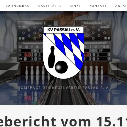
BAHNUMBAU
GASTSTÄTTE
LINKS
KONTAKT
ANFA
HOMEPAGE DES KEGELVEREIN PASSAU E. V.
ebericht vom 15.1