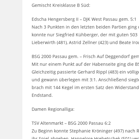
Gemischt Kreisklasse B Süd:
Edscha Hengersberg II – DJK West Passau gem. 5:1
Nach 3 Punkten in den letzten beiden Partien ging
konnte nur Siegfried Kühberger, der mit guten 503 
Lieberwirth (481), Astrid Zellner (423) und Beate I
BSG 2000 Passau gem. – Frisch Auf Deggendorf gem
Mit nur einem Punkt auf der Habenseite ging die BSG
Gleichzeitig passierte Gerhard Rippl (483) ein völ
und gewann überlegen mit 3:1. Anschließend siegte
brach mit 144 Kegel im ersten Satz den Widerstand
Endstand.
Damen Regionalliga:
TSV Altenmarkt – BSG 2000 Passau 6:2
Zu Beginn konnte Stephanie Kröninger (497) nach
ihr Spiel abgeben. Hannelore Hrebetschek (501) verl