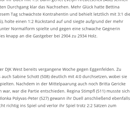
tzten Durchgang klar das Nachsehen. Mehr Glück hatte Bettina
iesem Tag schwächste Kontrahentin und behielt letztlich mit 3:1 di
), holte einen 1:2 Rückstand auf und siegte aufgrund der mehr
0) unter Normalform spielte und gegen eine schwache Gegnerin
Endes knapp an die Gastgeber bei 2904 zu 2934 Holz.
 der DJK West bereits vergangene Woche gegen Eggenfelden. Zu
 auch Sabine Schott (508) deutlich mit 4:0 durchsetzen, wobei sie
ielten. Nachdem in der Mittelpaarung auch noch Britta Gericke
ch war, war die Partie entschieden. Regina Stimpfl (511) musste sich
 Ilonka Polyvas-Peter (527) gewann ihr Duell anschließend ebenfalls
ht richtig ins Spiel und verlor ihr Spiel trotz 2:2 Sätzen zum