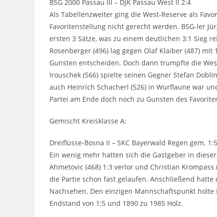
BSG 2000 Passau III – DJK Passau West II 2:4
Als Tabellenzweiter ging die West-Reserve als Favor
Favoritenstellung nicht gerecht werden. BSG-ler Jü
ersten 3 Sätze, was zu einem deutlichen 3:1 Sieg 
Rosenberger (496) lag gegen Olaf Klaiber (487) mit
Gunsten entscheiden. Doch dann trumpfte die Wes
Irouschek (566) spielte seinen Gegner Stefan Doblin
auch Heinrich Schacherl (526) in Wurflaune war und
Partei am Ende doch noch zu Gunsten des Favoriten
Gemischt Kreisklasse A:
Dreiflüsse-Bosna II – SKC Bayerwald Regen gem. 1:
Ein wenig mehr hatten sich die Gastgeber in diese
Ahmetovic (468) 1:3 verlor und Christian Krompass
die Partie schon fast gelaufen. Anschließend hatt
Nachsehen. Den einzigen Mannschaftspunkt holte M
Endstand von 1:5 und 1890 zu 1985 Holz.