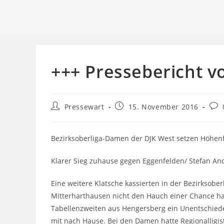
+++ Pressebericht v
Beitrags-
Beitrag
Beit
Pressewart
15. November 2016
Autor:
veröffentlicht:
Kom
Bezirksoberliga-Damen der DJK West setzen Höhenf
Klarer Sieg zuhause gegen Eggenfelden/ Stefan An
Eine weitere Klatsche kassierten in der Bezirksober
Mitterharthausen nicht den Hauch einer Chance hat
Tabellenzweiten aus Hengersberg ein Unentschieden
mit nach Hause. Bei den Damen hatte Regionalligist